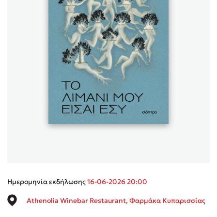
Sebastian Fitzek
Playlist
Στέφανος Ξενάκης
Το λεξικό της ζωής σου
Ημερομηνία εκδήλωσης
16-06-2026 20:00
Athenolia Winebar Restaurant, Φαρμάκα Κυπαρισσίας