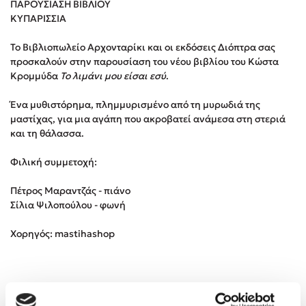
ΠΑΡΟΥΣΙΑΣΗ ΒΙΒΛΙΟΥ
ΚΥΠΑΡΙΣΣΙΑ
Κώστας Κρομμύδας
Το Βιβλιοπωλείο Αρχονταρίκι και οι εκδόσεις Διόπτρα σας
προσκαλούν στην παρουσίαση του νέου βιβλίου του Κώστα
Το λιμάνι μου είσαι εσύ
Κρομμύδα
Το λιμάνι μου είσαι εσύ
.
Ένα μυθιστόρημα, πλημμυρισμένο από τη μυρωδιά της
μαστίχας, για μια αγάπη που ακροβατεί ανάμεσα στη στεριά
και τη θάλασσα.
Ιωάννης Γλωσσόπουλος
Φιλική συμμετοχή:
Πέτρος Μαραντζάς - πιάνο
Ένας γίγαντας στο σχολείο
Σίλια Ψιλοπούλου - φωνή
Χορηγός: mastihashop
Δανάη Δεληγεώργη
Πάνω, κάτω, μπροστά, πίσω