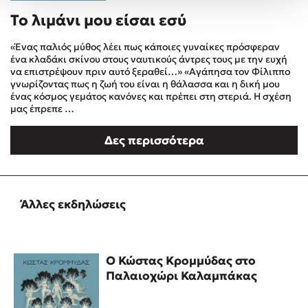
Δημοφιλή Άρθρα
Το λιμάνι μου είσαι εσύ
3 βιβλία βασισμένα σε αληθινά γεγονότα!
«Ένας παλιός μύθος λέει πως κάποιες γυναίκες πρόσφεραν
ένα κλαδάκι σκίνου στους ναυτικούς άντρες τους με την ευχή
Τεστ: Ποιο αστυνομικό βιβλίο σου ταιριάζει για το καλοκαίρι;
να επιστρέψουν πριν αυτό ξεραθεί…» «Αγάπησα τον Φίλιππο
Ο εθισμός των παιδιών στις οθόνες δεν είναι «το πρόβλημα»
γνωρίζοντας πως η ζωή του είναι η θάλασσα και η δική μου
ένας κόσμος γεμάτος κανόνες και πρέπει στη στεριά. Η σχέση
Μια λέξη που συχνά νιώθεις αλλά την αγνοείς
μας έπρεπε …
Τι είναι η νευροποικιλότητα; Η Δρ. Δανάη Δεληγεώργη
απαντά!
Δες περισσότερα
Συγχαρητήρια, Πέθανες! Μια ξενάγηση στον Άδη της
ελληνικής μυθολογίας
3 βιβλία που μπορείς να διαβάσεις σε μια μέρα!
Εύκολη συνταγή για chicken BBQ pizza από τον Άκη
Άλλες εκδηλώσεις
Πετρετζίκη!
Διακοπές με τα παιδιά: Η ανάγκη μας για παύση σε μετωπική
σύγκρουση με τη δική τους για εκτόνωση
Ο Κώστας Κρομμύδας στο
Πάνω, κάτω, μπροστά, πίσω; Κάνε το τεστ και ανακάλυψε την
Παλαιοχώρι Καλαμπάκας
τάση σου!