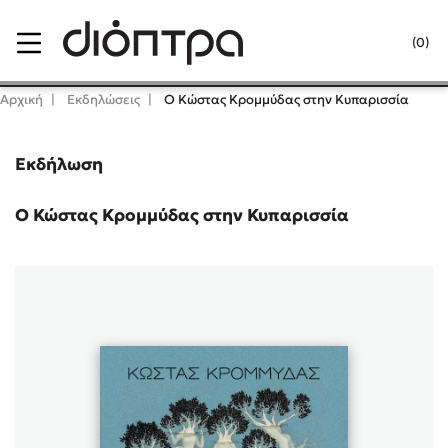
Menu
(0)
Κλείσιμο
Αρχική
Εκδηλώσεις
Ο Κώστας Κρομμύδας στην Κυπαρισσία
Εκδήλωση
Δημοφιλή Βιβλία
Lidia Branković
Ο Κώστας Κρομμύδας στην Κυπαρισσία
Το ξενοδοχείο των συναισθημάτων
Χάρης Πολίτης
Καθρέφτης