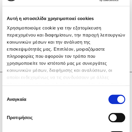
Αυτή η ιστοσελίδα χρησιμοποιεί cookies
Χρησιμοποιούμε cookie για την εξατομίκευση
περιεχομένου και διαφημίσεων, την παροχή λειτουργιών
Mel Robbins
κοινωνικών μέσων και την ανάλυση της
επισκεψιμότητάς μας. Επιπλέον, μοιραζόμαστε
Η μέθοδος Αφήστε τους
πληροφορίες που αφορούν τον τρόπο που
χρησιμοποιείτε τον ιστότοπό μας με συνεργάτες
κοινωνικών μέσων, διαφήμισης και αναλύσεων, οι
οποίοι ενδεχομένως να τις συνδυάσουν με άλλες
Κώστας Κρομμύδας
πληροφορίες που τους έχετε παραχωρήσει ή τις οποίες
έχουν συλλέξει σε σχέση με την από μέρους σας χρήση
Επιλογή
των υπηρεσιών τους. Αν συνεχίσετε να χρησιμοποιείτε
Αναγκαία
συγκατάθεσης
Δημοφιλείς Συγγραφείς
την ιστοσελίδα μας, συναινείτε στη χρήση των cookies
Φυστίκι ΠουΚυλάει
μας.
Προτιμήσεις
Παύλος Καστανάς
El Sombrero