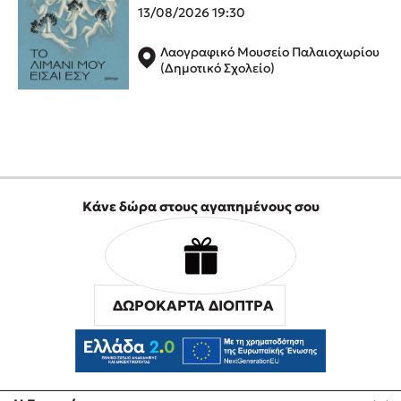
Προσεχείς εκδηλώσεις
13/08/2026 19:30
Ο Κώστας Κρομμύδας στο Παλαιοχώρι Καλαμπάκας
Λαογραφικό Μουσείο Παλαιοχωρίου
(Δημοτικό Σχολείο)
Ο Κώστας Κρομμύδας και η Μαρίνα Γιώτη στη Νικήτη
Χαλκιδικής
Ο Στέφανος Ξενάκης στη Χίο
Ο Κώστας Κρομμύδας & η Μαρίνα Γιώτη στο 54o Φεστιβάλ
Βιβλίου στο Πεδίον του Άρεως
Ο Βαγγέλης Ηλιόπουλος & η Τζένη Κουτσοδημητροπούλου στο
54o Φεστιβάλ Βιβλίου στο Πεδίον του Άρεως
Κάνε δώρα στους αγαπημένους σου
ΔΩΡΟΚΑΡΤΑ ΔΙΟΠΤΡΑ