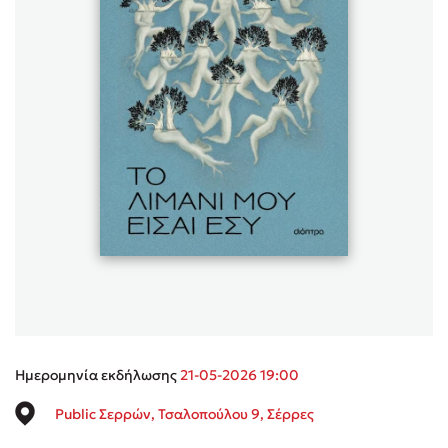
Sebastian Fitzek
Playlist
Στέφανος Ξενάκης
Το λεξικό της ζωής σου
Ημερομηνία εκδήλωσης
21-05-2026 19:00
Public Σερρών, Τσαλοπούλου 9, Σέρρες