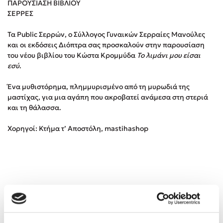
ΠΑΡΟΥΣΙΑΣΗ ΒΙΒΛΙΟΥ
ΣΕΡΡΕΣ
Κώστας Κρομμύδας
Τα Public Σερρών, ο Σύλλογος Γυναικών Σερραίες Μανούλες
και οι εκδόσεις Διόπτρα σας προσκαλούν στην παρουσίαση
Το λιμάνι μου είσαι εσύ
του νέου βιβλίου του Κώστα Κρομμύδα
Το λιμάνι μου είσαι
εσύ
.
Ένα μυθιστόρημα, πλημμυρισμένο από τη μυρωδιά της
μαστίχας, για μια αγάπη που ακροβατεί ανάμεσα στη στεριά
και τη θάλασσα.
Ιωάννης Γλωσσόπουλος
Χορηγοί: Κτήμα τ’ Αποστόλη, mastihashop
Ένας γίγαντας στο σχολείο
Δανάη Δεληγεώργη
Πάνω, κάτω, μπροστά, πίσω