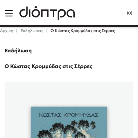
Menu
(0)
Κλείσιμο
Αρχική
Εκδηλώσεις
Ο Κώστας Κρομμύδας στις Σέρρες
Εκδήλωση
Δημοφιλή Βιβλία
Lidia Branković
Ο Κώστας Κρομμύδας στις Σέρρες
Το ξενοδοχείο των συναισθημάτων
Χάρης Πολίτης
Καθρέφτης