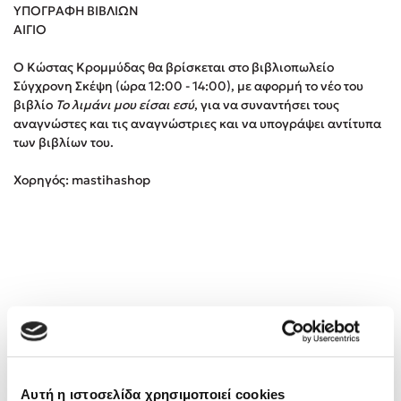
ΥΠΟΓΡΑΦΗ ΒΙΒΛΙΩΝ
ΑΙΓΙΟ
Κώστας Κρομμύδας
Ο Κώστας Κρομμύδας θα βρίσκεται στο βιβλιοπωλείο
Το λιμάνι μου είσαι εσύ
Σύγχρονη Σκέψη (ώρα 12:00 - 14:00), με αφορμή το νέο του
βιβλίο
Το λιμάνι μου είσαι εσύ
, για να συναντήσει τους
αναγνώστες και τις αναγνώστριες και να υπογράψει αντίτυπα
των βιβλίων του.
Χορηγός: mastihashop
Ιωάννης Γλωσσόπουλος
Ένας γίγαντας στο σχολείο
Δανάη Δεληγεώργη
Πάνω, κάτω, μπροστά, πίσω
Αυτή η ιστοσελίδα χρησιμοποιεί cookies