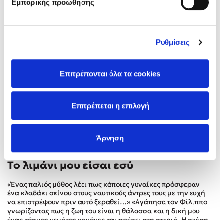
Εμπορικής προώθησης
Στέφανος Ξενάκης
Δες περισσότερα
Sebastian Fitzek
Freida McFadden
Ρυθμίσεις
Κατρίνα Τσάνταλη
Lucinda Riley
Επιτρέπονται όλα τα cookies
Mimi Matthews
Benzamin Bécue
Rebecca Yarros
Επιτρέπεται η επιλογή
Teo Benedetti
Τζένη Κουτσοδημητροπούλου
Άρνηση
Emily Henry
Ali Hazelwood
Το λιμάνι μου είσαι εσύ
Cori Doerrfeld
«Ένας παλιός μύθος λέει πως κάποιες γυναίκες πρόσφεραν
Pierdomenico Baccalario
ένα κλαδάκι σκίνου στους ναυτικούς άντρες τους με την ευχή
Δανάη Ιμπραχήμ
να επιστρέψουν πριν αυτό ξεραθεί…» «Αγάπησα τον Φίλιππο
γνωρίζοντας πως η ζωή του είναι η θάλασσα και η δική μου
ένας κόσμος γεμάτος κανόνες και πρέπει στη στεριά. Η σχέση