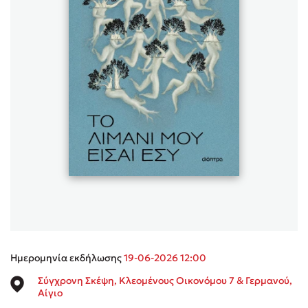
Sebastian Fitzek
Playlist
Στέφανος Ξενάκης
Το λεξικό της ζωής σου
Ημερομηνία εκδήλωσης
19-06-2026 12:00
Σύγχρονη Σκέψη, Κλεομένους Οικονόμου 7 & Γερμανού,
Αίγιο