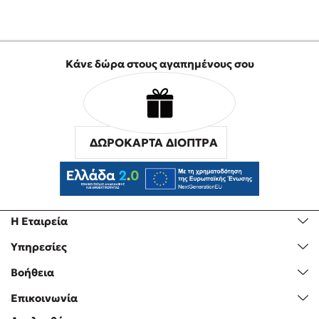
Προσεχείς εκδηλώσεις
Η Δανάη Δεληγεώργη στον Πύργο Κύμης
Ο Κώστας Κρομμύδας στο Παλαιοχώρι Καλαμπάκας
Κάνε δώρα στους αγαπημένους σου
Ο Κώστας Κρομμύδας και η Μαρίνα Γιώτη στη Νικήτη
Χαλκιδικής
Ο Στέφανος Ξενάκης στη Χίο
Ο Κώστας Κρομμύδας & η Μαρίνα Γιώτη στο 54o Φεστιβάλ
Βιβλίου στο Πεδίον του Άρεως
ΔΩΡΟΚΑΡΤΑ ΔΙΟΠΤΡΑ
Η Εταιρεία
Υπηρεσίες
Βοήθεια
Επικοινωνία