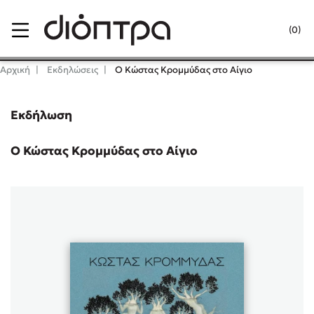
Menu
(0)
Κλείσιμο
Αρχική
Εκδηλώσεις
Ο Κώστας Κρομμύδας στο Αίγιο
Εκδήλωση
Δημοφιλή Βιβλία
Lidia Branković
Ο Κώστας Κρομμύδας στο Αίγιο
Το ξενοδοχείο των συναισθημάτων
Χάρης Πολίτης
Καθρέφτης