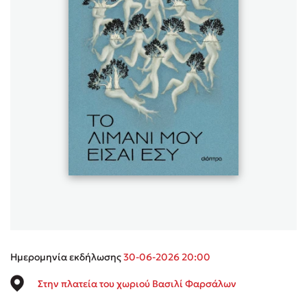
Sebastian Fitzek
Playlist
Στέφανος Ξενάκης
Το λεξικό της ζωής σου
Ημερομηνία εκδήλωσης
30-06-2026 20:00
Στην πλατεία του χωριού Βασιλί Φαρσάλων