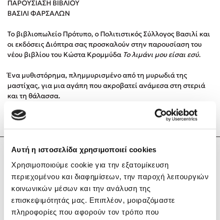
ΠΑΡΟΥΣΙΑΣΗ ΒΙΒΛΙΟΥ
ΒΑΣΙΛΙ ΦΑΡΣΑΛΩΝ
Κώστας Κρομμύδας
Το βιβλιοπωλείο Πρότυπο, ο Πολιτιστικός Σύλλογος Βασιλί και
οι εκδόσεις Διόπτρα σας προσκαλούν στην παρουσίαση του
Το λιμάνι μου είσαι εσύ
νέου βιβλίου του Κώστα Κρομμύδα
Το λιμάνι μου είσαι εσύ
.
Ένα μυθιστόρημα, πλημμυρισμένο από τη μυρωδιά της
μαστίχας, για μια αγάπη που ακροβατεί ανάμεσα στη στεριά
και τη θάλασσα.
Ιωάννης Γλωσσόπουλος
Χορηγός: mastihashop
Ένας γίγαντας στο σχολείο
Αυτή η ιστοσελίδα χρησιμοποιεί cookies
Κώστας Κρομμύδας
Χρησιμοποιούμε cookie για την εξατομίκευση
περιεχομένου και διαφημίσεων, την παροχή λειτουργιών
κοινωνικών μέσων και την ανάλυση της
Δανάη Δεληγεώργη
επισκεψιμότητάς μας. Επιπλέον, μοιραζόμαστε
πληροφορίες που αφορούν τον τρόπο που
Πάνω, κάτω, μπροστά, πίσω