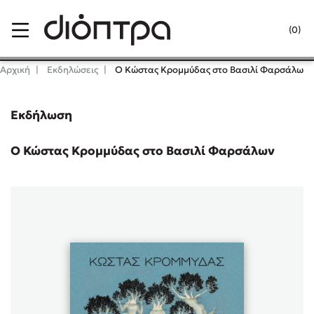
Menu
(0)
Κλείσιμο
Αρχική
Εκδηλώσεις
Ο Κώστας Κρομμύδας στο Βασιλί Φαρσάλων
Εκδήλωση
Δημοφιλή Βιβλία
Lidia Branković
Ο Κώστας Κρομμύδας στο Βασιλί Φαρσάλων
Το ξενοδοχείο των συναισθημάτων
Χάρης Πολίτης
Καθρέφτης