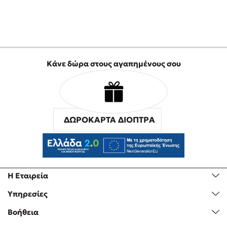
Προσεχείς εκδηλώσεις
Η Δανάη Δεληγεώργη στον Πύργο Κύμης
Ο Κώστας Κρομμύδας στο Παλαιοχώρι Καλαμπάκας
Ο Κώστας Κρομμύδας και η Μαρίνα Γιώτη στη Νικήτη
Χαλκιδικής
Κάνε δώρα στους αγαπημένους σου
Ο Στέφανος Ξενάκης στη Χίο
Ο Κώστας Κρομμύδας & η Μαρίνα Γιώτη στο 54o Φεστιβάλ
Βιβλίου στο Πεδίον του Άρεως
ΔΩΡΟΚΑΡΤΑ ΔΙΟΠΤΡΑ
Η Εταιρεία
Υπηρεσίες
Βοήθεια