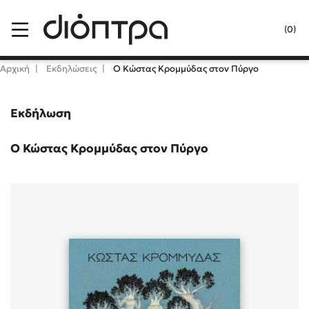
Menu
(0)
Κλείσιμο
Αρχική
Εκδηλώσεις
Ο Κώστας Κρομμύδας στον Πύργο
Εκδήλωση
Δημοφιλή Βιβλία
Lidia Branković
Ο Κώστας Κρομμύδας στον Πύργο
Το ξενοδοχείο των συναισθημάτων
Χάρης Πολίτης
Καθρέφτης