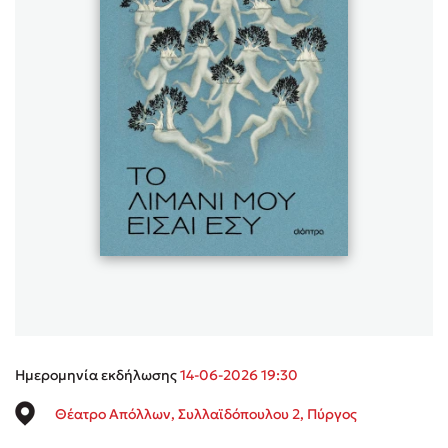
Sebastian Fitzek
Playlist
Στέφανος Ξενάκης
Το λεξικό της ζωής σου
Ημερομηνία εκδήλωσης
14-06-2026 19:30
Θέατρο Απόλλων, Συλλαϊδόπουλου 2, Πύργος