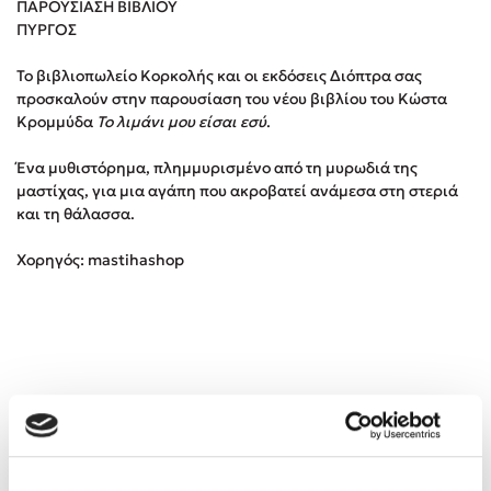
ΠΑΡΟΥΣΙΑΣΗ ΒΙΒΛΙΟΥ
ΠΥΡΓΟΣ
Κώστας Κρομμύδας
Το βιβλιοπωλείο Κορκολής και οι εκδόσεις Διόπτρα σας
προσκαλούν στην παρουσίαση του νέου βιβλίου του Κώστα
Το λιμάνι μου είσαι εσύ
Κρομμύδα
Το λιμάνι μου είσαι εσύ
.
Ένα μυθιστόρημα, πλημμυρισμένο από τη μυρωδιά της
μαστίχας, για μια αγάπη που ακροβατεί ανάμεσα στη στεριά
και τη θάλασσα.
Ιωάννης Γλωσσόπουλος
Χορηγός: mastihashop
Ένας γίγαντας στο σχολείο
Δανάη Δεληγεώργη
Πάνω, κάτω, μπροστά, πίσω