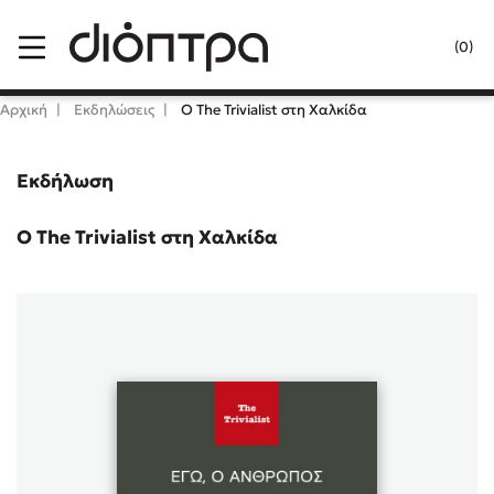
Menu
(0)
Κλείσιμο
Αρχική
Εκδηλώσεις
Ο The Trivialist στη Χαλκίδα
Εκδήλωση
Δημοφιλή Βιβλία
Lidia Branković
Ο The Trivialist στη Χαλκίδα
Το ξενοδοχείο των συναισθημάτων
Χάρης Πολίτης
Καθρέφτης