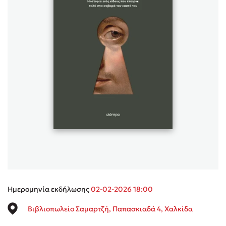
Sebastian Fitzek
Playlist
Στέφανος Ξενάκης
Το λεξικό της ζωής σου
Ημερομηνία εκδήλωσης
02-02-2026 18:00
Βιβλιοπωλείο Σαμαρτζή, Παπασκιαδά 4, Χαλκίδα