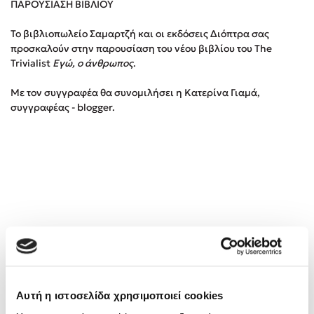
ΠΑΡΟΥΣΙΑΣΗ ΒΙΒΛΙΟΥ
Το βιβλιοπωλείο Σαμαρτζή και οι εκδόσεις Διόπτρα σας
Κώστας Κρομμύδας
προσκαλούν στην παρουσίαση του νέου βιβλίου του The
Trivialist
Εγώ, ο άνθρωπος
.
Το λιμάνι μου είσαι εσύ
Με τον συγγραφέα θα συνομιλήσει η Κατερίνα Γιαμά,
συγγραφέας - blogger.
Ιωάννης Γλωσσόπουλος
Ένας γίγαντας στο σχολείο
Δανάη Δεληγεώργη
Αυτή η ιστοσελίδα χρησιμοποιεί cookies
Πάνω, κάτω, μπροστά, πίσω