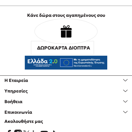
Προσεχείς εκδηλώσεις
Ο Κώστας Κρομμύδας στο Παλαιοχώρι Καλαμπάκας
Κάνε δώρα στους αγαπημένους σου
Ο Κώστας Κρομμύδας και η Μαρίνα Γιώτη στη Νικήτη
Χαλκιδικής
Ο Στέφανος Ξενάκης στη Χίο
Ο Κώστας Κρομμύδας & η Μαρίνα Γιώτη στο 54o Φεστιβάλ
ΔΩΡΟΚΑΡΤΑ ΔΙΟΠΤΡΑ
Βιβλίου στο Πεδίον του Άρεως
Ο Βαγγέλης Ηλιόπουλος & η Τζένη Κουτσοδημητροπούλου στο
54o Φεστιβάλ Βιβλίου στο Πεδίον του Άρεως
Η Εταιρεία
Υπηρεσίες
Βοήθεια
Επικοινωνία
Ακολουθήστε μας