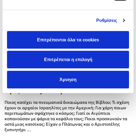
Στέφανος Ξενάκης
Sebastian Fitzek
Ρυθμίσεις
Freida McFadden
Κατρίνα Τσάνταλη
Lucinda Riley
Επιτρέπονται όλα τα cookies
Mimi Matthews
Benzamin Bécue
Επιτρέπεται η επιλογή
Rebecca Yarros
Teo Benedetti
Άρνηση
Τζένη Κουτσοδημητροπούλου
Εγώ, ο άνθρωπος
Emily Henry
Ali Hazelwood
Ποιος κατέχει τα πνευµατικά δικαιώµατα της Βίβλου; Τι σχέση
Cori Doerrfeld
έχουν οι αρχαίοι Ισραηλίτες µε την Αµερική; Για χάρη ποιων
περιττωµάτων σφάχτηκε ο κόσµος; Γιατί οι Αιγύπτιοι
Pierdomenico Baccalario
κοπανούσαν µε ψάρια τα κεφάλια τους; Ποιοι προσκυνούν τα
Δανάη Ιμπραχήμ
οστά µιας κατσίκας; Είχαν ο Πλάτωνας και ο Αριστοτέλης
ξυπνητήρι …