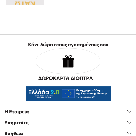
Προσεχείς εκδηλώσεις
Η Δανάη Δεληγεώργη στον Πύργο Κύμης
Ο Κώστας Κρομμύδας στο Παλαιοχώρι Καλαμπάκας
Ο Κώστας Κρομμύδας και η Μαρίνα Γιώτη στη Νικήτη
Χαλκιδικής
Κάνε δώρα στους αγαπημένους σου
Ο Στέφανος Ξενάκης στη Χίο
Ο Κώστας Κρομμύδας & η Μαρίνα Γιώτη στο 54o Φεστιβάλ
Βιβλίου στο Πεδίον του Άρεως
ΔΩΡΟΚΑΡΤΑ ΔΙΟΠΤΡΑ
Η Εταιρεία
Υπηρεσίες
Βοήθεια