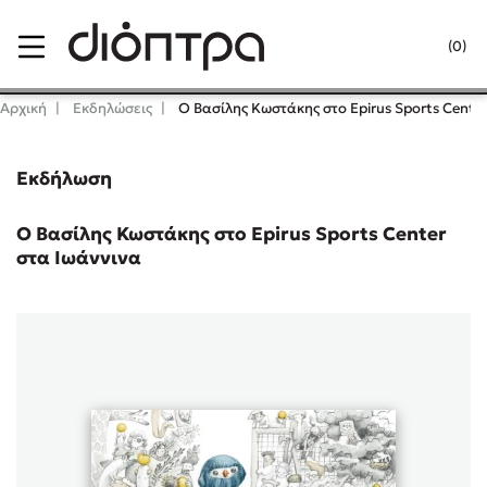
Menu
(0)
Κλείσιμο
Αρχική
Εκδηλώσεις
Ο Βασίλης Κωστάκης στο Epirus Sports Center
Εκδήλωση
Δημοφιλή Βιβλία
Lidia Branković
Ο Βασίλης Κωστάκης στο Epirus Sports Center
στα Ιωάννινα
Το ξενοδοχείο των συναισθημάτων
Χάρης Πολίτης
Καθρέφτης