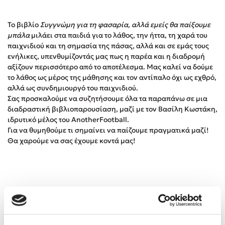
Το βιβλίο
Συγγνώμη για τη φασαρία, αλλά εμείς θα παίξουμε
Κώστας Κρομμύδας
μπάλα
μιλάει στα παιδιά για το λάθος, την ήττα, τη χαρά του
παιχνιδιού και τη σημασία της πάσας, αλλά και σε εμάς τους
Το λιμάνι μου είσαι εσύ
ενήλικες, υπενθυμίζοντάς μας πως η παρέα και η διαδρομή
αξίζουν περισσότερο από το αποτέλεσμα. Μας καλεί να δούμε
το λάθος ως μέρος της μάθησης και τον αντίπαλο όχι ως εχθρό,
αλλά ως συνδημιουργό του παιχνιδιού.
Σας προσκαλούμε να συζητήσουμε όλα τα παραπάνω σε μια
διαδραστική βιβλιοπαρουσίαση, μαζί με τον Βασίλη Κωστάκη,
Ιωάννης Γλωσσόπουλος
ιδρυτικό μέλος του AnotherFootball.
Για να θυμηθούμε τι σημαίνει να παίζουμε πραγματικά μαζί!
Θα χαρούμε να σας έχουμε κοντά μας!
Ένας γίγαντας στο σχολείο
Δανάη Δεληγεώργη
Πάνω, κάτω, μπροστά, πίσω