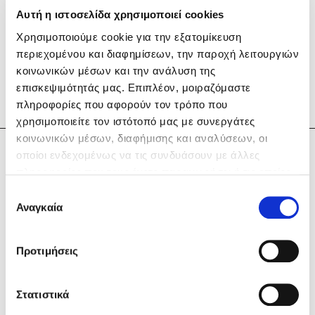
Αυτή η ιστοσελίδα χρησιμοποιεί cookies
Χρησιμοποιούμε cookie για την εξατομίκευση
περιεχομένου και διαφημίσεων, την παροχή λειτουργιών
κοινωνικών μέσων και την ανάλυση της
επισκεψιμότητάς μας. Επιπλέον, μοιραζόμαστε
Mel Robbins
πληροφορίες που αφορούν τον τρόπο που
χρησιμοποιείτε τον ιστότοπό μας με συνεργάτες
Η μέθοδος Αφήστε τους
κοινωνικών μέσων, διαφήμισης και αναλύσεων, οι
οποίοι ενδεχομένως να τις συνδυάσουν με άλλες
Βασίλης Κωστάκης
πληροφορίες που τους έχετε παραχωρήσει ή τις οποίες
έχουν συλλέξει σε σχέση με την από μέρους σας χρήση
Επιλογή
των υπηρεσιών τους. Αν συνεχίσετε να χρησιμοποιείτε
Αναγκαία
συγκατάθεσης
την ιστοσελίδα μας, συναινείτε στη χρήση των cookies
μας.
Δημοφιλείς Συγγραφείς
Προτιμήσεις
Φυστίκι ΠουΚυλάει
Παύλος Καστανάς
Στατιστικά
Ο Βασίλης Κωστάκης είναι καθηγητής πανεπιστημίου. Αλλά
El Sombrero