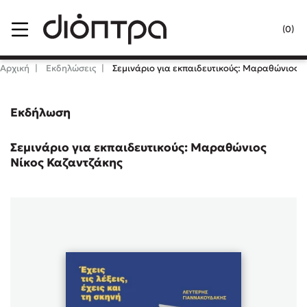
Menu
(0)
Κλείσιμο
Αρχική
Εκδηλώσεις
Σεμινάριο για εκπαιδευτικούς: Μαραθώνιος Ν
Εκδήλωση
Δημοφιλή Βιβλία
Lidia Branković
Σεμινάριο για εκπαιδευτικούς: Μαραθώνιος
Νίκος Καζαντζάκης
Το ξενοδοχείο των συναισθημάτων
Χάρης Πολίτης
Καθρέφτης