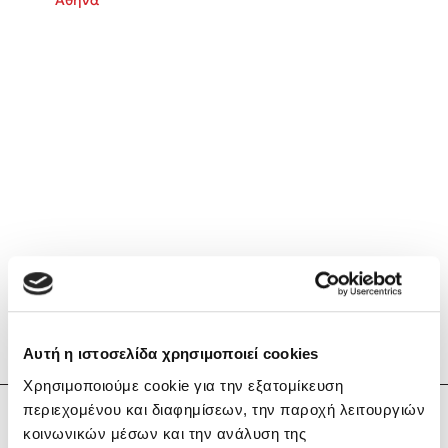
Αθήνα
Κώστας Κρομμύδας
Το λιμάνι μου είσαι εσύ
Ιωάννης Γλωσσόπουλος
Ένας γίγαντας στο σχολείο
Αυτή η ιστοσελίδα χρησιμοποιεί cookies
Χρησιμοποιούμε cookie για την εξατομίκευση
Δανάη Δεληγεώργη
περιεχομένου και διαφημίσεων, την παροχή λειτουργιών
Λευτέρης Γιαννακουδάκης
κοινωνικών μέσων και την ανάλυση της
Πάνω, κάτω, μπροστά, πίσω