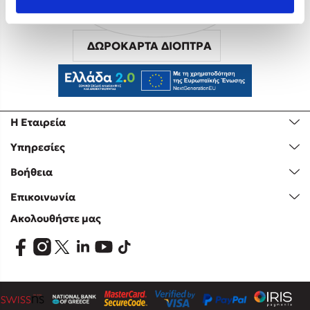
ΔΩΡΟΚΑΡΤΑ ΔΙΟΠΤΡΑ
Mel Robbins
Η μέθοδος Αφήστε τους
Η Εταιρεία
Υπηρεσίες
Βοήθεια
Επικοινωνία
Ακολουθήστε μας
Δημοφιλείς Συγγραφείς
Φυστίκι ΠουΚυλάει
Παύλος Καστανάς
El Sombrero