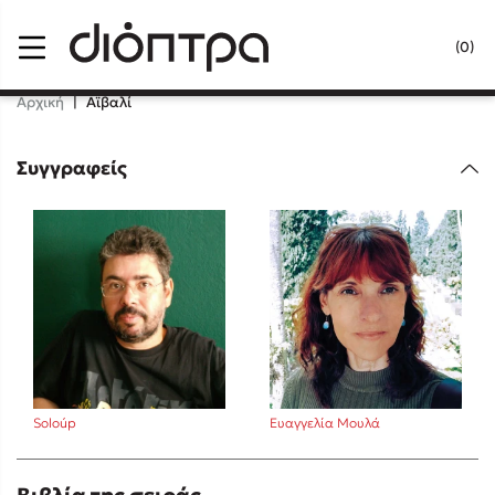
Menu
(0)
Κλείσιμο
Αρχική
|
Αϊβαλί
Συγγραφείς
Δημοφιλή Βιβλία
Lidia Branković
Το ξενοδοχείο των συναισθημάτων
Soloúp
Ευαγγελία Μουλά
Χάρης Πολίτης
Καθρέφτης
Βιβλία της σειράς