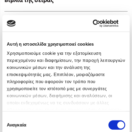
2 Αποτελέσματα
Sebastian Fitzek
Αυτή η ιστοσελίδα χρησιμοποιεί cookies
Playlist
Χρησιμοποιούμε cookie για την εξατομίκευση
περιεχομένου και διαφημίσεων, την παροχή λειτουργιών
κοινωνικών μέσων και την ανάλυση της
επισκεψιμότητάς μας. Επιπλέον, μοιραζόμαστε
πληροφορίες που αφορούν τον τρόπο που
χρησιμοποιείτε τον ιστότοπό μας με συνεργάτες
Στέφανος Ξενάκης
κοινωνικών μέσων, διαφήμισης και αναλύσεων, οι
οποίοι ενδεχομένως να τις συνδυάσουν με άλλες
Το λεξικό της ζωής σου
πληροφορίες που τους έχετε παραχωρήσει ή τις οποίες
έχουν συλλέξει σε σχέση με την από μέρους σας χρήση
Επιλογή
των υπηρεσιών τους. Αν συνεχίσετε να χρησιμοποιείτε
Αναγκαία
συγκατάθεσης
Soloúp
Soloúp,
Ευαγγελία Μουλά
την ιστοσελίδα μας, συναινείτε στη χρήση των cookies