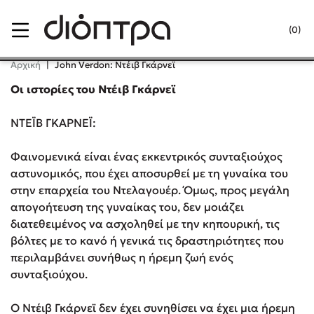
Menu
(0)
Κλείσιμο
Αρχική
|
John Verdon: Ντέιβ Γκάρνεϊ
Οι ιστορίες του Ντέιβ Γκάρνεϊ
Δημοφιλή Βιβλία
ΝΤΕΪΒ ΓΚΑΡΝΕΪ:
Lidia Branković
Φαινομενικά είναι ένας εκκεντρικός συνταξιούχος
αστυνομικός, που έχει αποσυρθεί με τη γυναίκα του
Το ξενοδοχείο των συναισθημάτων
στην επαρχεία του Ντελαγουέρ. Όμως, προς μεγάλη
απογοήτευση της γυναίκας του, δεν μοιάζει
διατεθειμένος να ασχοληθεί με την κηπουρική, τις
βόλτες με το κανό ή γενικά τις δραστηριότητες που
περιλαμβάνει συνήθως η ήρεμη ζωή ενός
Χάρης Πολίτης
συνταξιούχου.
Καθρέφτης
Ο Ντέιβ Γκάρνεϊ δεν έχει συνηθίσει να έχει μια ήρεμη