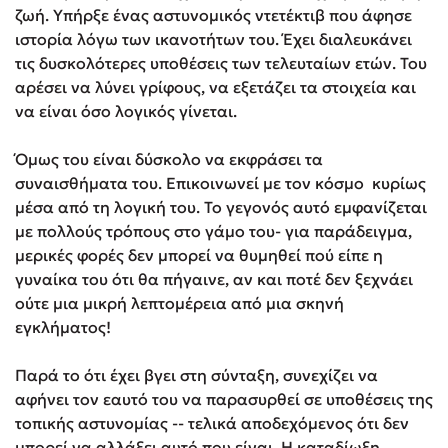
ζωή. Υπήρξε ένας αστυνομικός ντετέκτιβ που άφησε
ιστορία λόγω των ικανοτήτων του. Έχει διαλευκάνει
τις δυσκολότερες υποθέσεις των τελευταίων ετών. Του
αρέσει να λύνει γρίφους, να εξετάζει τα στοιχεία και
να είναι όσο λογικός γίνεται.
Sebastian Fitzek
Όμως του είναι δύσκολο να εκφράσει τα
Playlist
συναισθήματα του. Επικοινωνεί με τον κόσμο κυρίως
μέσα από τη λογική του. Το γεγονός αυτό εμφανίζεται
με πολλούς τρόπους στο γάμο του- για παράδειγμα,
μερικές φορές δεν μπορεί να θυμηθεί πού είπε η
γυναίκα του ότι θα πήγαινε, αν και ποτέ δεν ξεχνάει
ούτε μια μικρή λεπτομέρεια από μια σκηνή
Στέφανος Ξενάκης
εγκλήματος!
Το λεξικό της ζωής σου
Παρά το ότι έχει βγει στη σύνταξη, συνεχίζει να
αφήνει τον εαυτό του να παρασυρθεί σε υποθέσεις της
τοπικής αστυνομίας -- τελικά αποδεχόμενος ότι δεν
μπορεί να αλλάξει αυτό που είναι. Η καταδίωξη