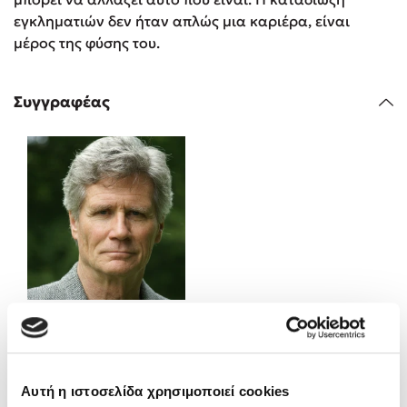
εγκληματιών δεν ήταν απλώς μια καριέρα, είναι
μέρος της φύσης του.
Κώστας Κρομμύδας
Το λιμάνι μου είσαι εσύ
Συγγραφέας
Ιωάννης Γλωσσόπουλος
Ένας γίγαντας στο σχολείο
John Verdon
Δανάη Δεληγεώργη
Βιβλία της σειράς
Αυτή η ιστοσελίδα χρησιμοποιεί cookies
Πάνω, κάτω, μπροστά, πίσω