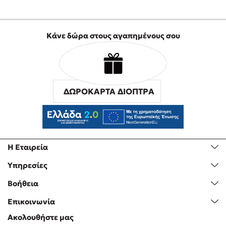
Προσεχείς εκδηλώσεις
Ο Κώστας Κρομμύδας στο Παλαιοχώρι Καλαμπάκας
Κάνε δώρα στους αγαπημένους σου
Ο Κώστας Κρομμύδας και η Μαρίνα Γιώτη στη Νικήτη
Χαλκιδικής
Ο Στέφανος Ξενάκης στη Χίο
Ο Κώστας Κρομμύδας & η Μαρίνα Γιώτη στο 54o Φεστιβάλ
Βιβλίου στο Πεδίον του Άρεως
ΔΩΡΟΚΑΡΤΑ ΔΙΟΠΤΡΑ
Ο Βαγγέλης Ηλιόπουλος & η Τζένη Κουτσοδημητροπούλου στο
54o Φεστιβάλ Βιβλίου στο Πεδίον του Άρεως
Η Εταιρεία
Υπηρεσίες
Βοήθεια
Επικοινωνία
Ακολουθήστε μας