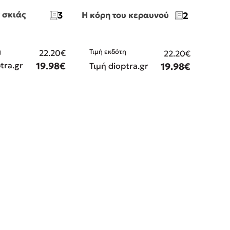
 σκιάς
3
Η κόρη του κεραυνού
2
η
Τιμή εκδότη
22.20€
22.20€
tra.gr
19.98€
Τιμή dioptra.gr
19.98€