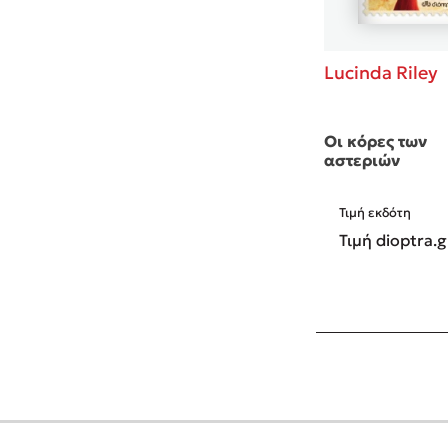
Lucinda Riley
Οι κόρες των
αστεριών
Τιμή εκδότη
Τιμή dioptra.g