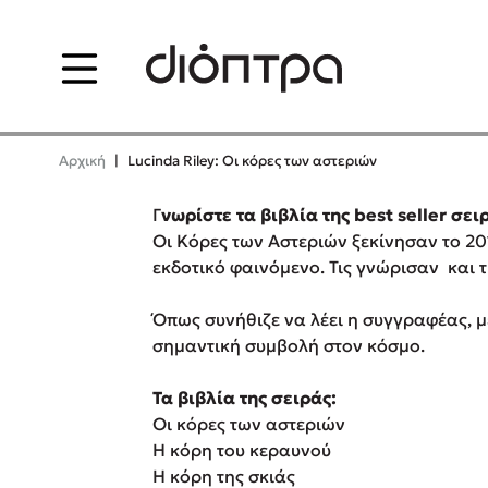
Menu
Δημοφιλή Βιβλία
Δημοφιλε
Αρχική
|
Lucinda Riley: Οι κόρες των αστεριών
Lidia Branković
Φυστίκι Που
Γ
νωρίστε τα βιβλία της best seller σε
Παύλος Κασ
Το ξενοδοχείο των
Οι Κόρες των Αστεριών ξεκίνησαν το 2
συναισθημάτων
El Sombrero
εκδοτικό φαινόμενο. Τις γνώρισαν και
Στέφανος Ξε
Όπως συνήθιζε να λέει η συγγραφέας, μ
Sebastian Fi
Χάρης Πολίτης
σημαντική συμβολή στον κόσμο.
Freida McFa
Καθρέφτης
Κατρίνα Τσά
Τα βιβλία της σειράς:
Lucinda Rile
Οι κόρες των αστεριών
Η κόρη του κεραυνού
Mimi Matth
Η κόρη της σκιάς
Sebastian Fitzek
Benzamin Bé