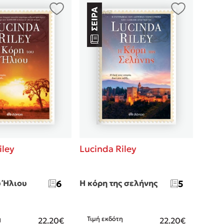
iley
Lucinda Riley
υ Ήλιου
6
Η κόρη της σελήνης
5
η
Τιμή εκδότη
22.20€
22.20€