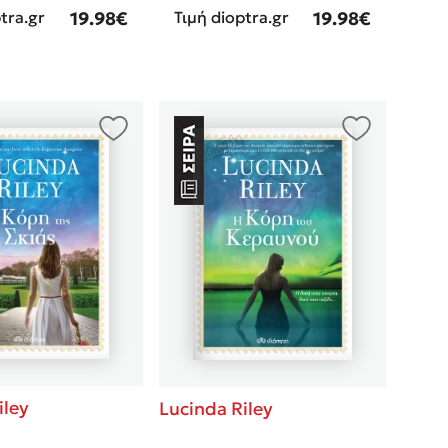
tra.gr
19.98€
Τιμή dioptra.gr
19.98€
iley
Lucinda Riley