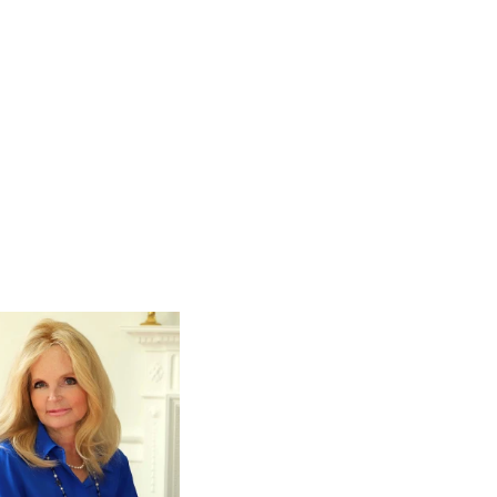
ros
Εύκολη συνταγή για chicken
από τον Άκη Πετρετζίκη!
i
3 βιβλία που μπορείς να δια
οδημητροπούλου
μια μέρα!
Διακοπές με τα παιδιά: Η α
d
παύση σε μετωπική σύγκρου
δική τους για εκτόνωση
ld
Το μυστηριώδες βιβλίο που 
 Baccalario
διαβάσει
αχήμ