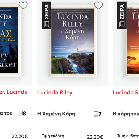
er,
Lucinda
Lucinda Riley
Lucinda R
α του
8
Η Χαμένη Κόρη
7
Η κόρη το
22.20€
Τιμή εκδότη
Τιμή εκδότ
22.20€