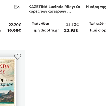
ΚΑΣΕΤΙΝΑ Lucinda Riley: Οι
Η κόρη της
4
κόρες των αστεριών …
ν
Τιμή εκδότη
Τιμή εκδότ
25.50€
22.20€
Τιμή dioptra.gr
22.95€
Τιμή diop
r
19.98€