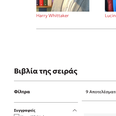
Harry Whittaker
Lucin
Δανάη Δεληγεώργη
Πάνω, κάτω, μπροστά, πίσω
Mel Robbins
Η μέθοδος Αφήστε τους
Βιβλία της σειράς
Φίλτρα
9 Αποτελέσμα
Συγγραφείς