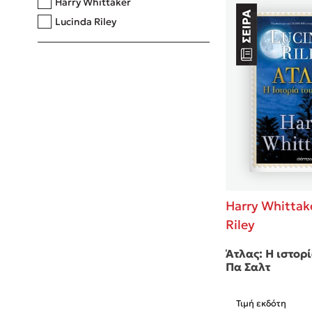
Harry Whittaker
Lucinda Riley
Harry Whittak
Riley
Άτλας: Η ιστορί
Πα Σαλτ
Τιμή εκδότη