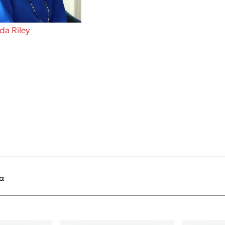
da Riley
τα