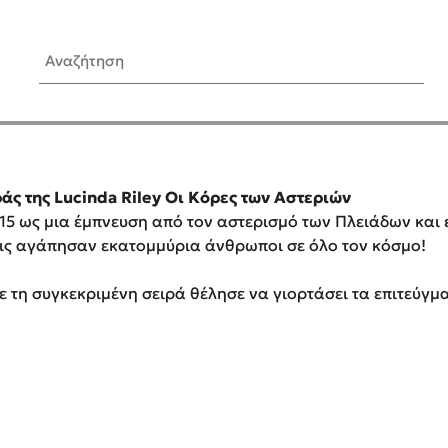
Αναζήτηση
ίς Συγγραφείς
Δημοφιλή Άρθρα
Κυλάει
Τεστ: Ποιο αστυνομικό βιβλ
ιράς της Lucinda Riley Οι Κόρες των Αστεριών
ταιριάζει για το καλοκαίρι;
τανάς
015 ως μια έμπνευση από τον αστερισμό των Πλειάδων και
3 βιβλία βασισμένα σε αλη
 τις αγάπησαν εκατομμύρια άνθρωποι σε όλο τον κόσμο!
γεγονότα!
νάκης
Ο εθισμός των παιδιών στις
ε τη συγκεκριμένη σειρά θέλησε να γιορτάσει τα επιτεύγμα
tzek
είναι «το πρόβλημα»
dden
Μια λέξη που συχνά νιώθεις
αγνοείς
νταλη
Τι είναι η νευροποικιλότητα;
y
Δανάη Δεληγεώργη απαντά
ews
Συγχαρητήρια, Πέθανες! Μι
cue
στον Άδη της ελληνικής μυ