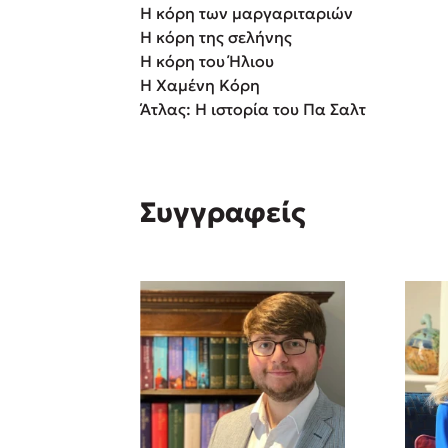
Η κόρη των μαργαριταριών
Rebecca Yar
Η κόρη της σελήνης
Playlist
Teo Benedett
Η κόρη του Ήλιου
Η Χαμένη Κόρη
Τζένη Κουτσ
Άτλας: Η ιστορία του Πα Σαλτ
Emily Henry
Στέφανος Ξενάκης
Ali Hazelwoo
Το λεξικό της ζωής σου
Cori Doerrfe
Συγγραφείς
Pierdomenico
Δανάη Ιμπρ
Κώστας Κρομμύδας
Το λιμάνι μου είσαι εσύ
Ιωάννης Γλωσσόπουλος
Ένας γίγαντας στο σχολείο