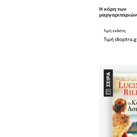
Η κόρη των
μαργαριταριώ
Τιμή εκδότη
Τιμή dioptra.g