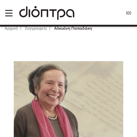
Menu
(0)
Κλείσιμο
Αρχική
Συγγραφείς
Αλκυόνη Παπαδάκη
Δημοφιλή Βιβλία
Lidia Branković
Το ξενοδοχείο των συναισθημάτων
Χάρης Πολίτης
Καθρέφτης