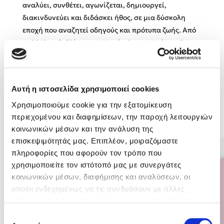
αναλύει, συνθέτει, αγωνίζεται, δημιουργεί,
διακινδυνεύει και διδάσκει ήθος, σε μια δύσκολη
Κώστας Κρομμύδας
εποχή που αναζητεί οδηγούς και πρότυπα ζωής. Από
το 2018 τα βιβλία της το Χαμόγελο του Δράκου, Στην
Το λιμάνι μου είσαι εσύ
άκρη του Βράχου και Κόντρα στο κύμα κυκλοφορούν
από τις εκδόσεις Διόπτρα.
Αυτή η ιστοσελίδα χρησιμοποιεί cookies
Χρησιμοποιούμε cookie για την εξατομίκευση
περιεχομένου και διαφημίσεων, την παροχή λειτουργιών
Ιωάννης Γλωσσόπουλος
Βιβλία της Συγγραφέως
κοινωνικών μέσων και την ανάλυση της
Ένας γίγαντας στο σχολείο
επισκεψιμότητάς μας. Επιπλέον, μοιραζόμαστε
πληροφορίες που αφορούν τον τρόπο που
χρησιμοποιείτε τον ιστότοπό μας με συνεργάτες
κοινωνικών μέσων, διαφήμισης και αναλύσεων, οι
οποίοι ενδεχομένως να τις συνδυάσουν με άλλες
Δανάη Δεληγεώργη
πληροφορίες που τους έχετε παραχωρήσει ή τις οποίες
έχουν συλλέξει σε σχέση με την από μέρους σας χρήση
Επιλογή
Πάνω, κάτω, μπροστά, πίσω