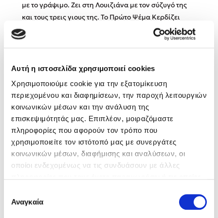
με το γράψιμο. Ζει στη Λουιζιάνα με τον σύζυγό της
και τους τρεις γιους της. Το Πρώτο Ψέμα Κερδίζει
Κώστας Κρομμύδας
είναι το πρώτο της θρίλερ για ενήλικες.
Το λιμάνι μου είσαι εσύ
Αυτή η ιστοσελίδα χρησιμοποιεί cookies
Βιβλία της Συγγραφέως
Χρησιμοποιούμε cookie για την εξατομίκευση
περιεχομένου και διαφημίσεων, την παροχή λειτουργιών
κοινωνικών μέσων και την ανάλυση της
Ιωάννης Γλωσσόπουλος
επισκεψιμότητάς μας. Επιπλέον, μοιραζόμαστε
πληροφορίες που αφορούν τον τρόπο που
Ένας γίγαντας στο σχολείο
χρησιμοποιείτε τον ιστότοπό μας με συνεργάτες
κοινωνικών μέσων, διαφήμισης και αναλύσεων, οι
οποίοι ενδεχομένως να τις συνδυάσουν με άλλες
πληροφορίες που τους έχετε παραχωρήσει ή τις οποίες
έχουν συλλέξει σε σχέση με την από μέρους σας χρήση
Δανάη Δεληγεώργη
Επιλογή
των υπηρεσιών τους. Αν συνεχίσετε να χρησιμοποιείτε
Αναγκαία
συγκατάθεσης
την ιστοσελίδα μας, συναινείτε στη χρήση των cookies
Πάνω, κάτω, μπροστά, πίσω