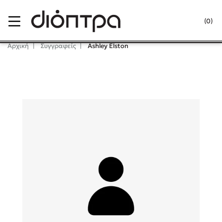
Menu
(0)
Κλείσιμο
Αρχική
Συγγραφείς
Ashley Elston
Δημοφιλή Βιβλία
Lidia Branković
Το ξενοδοχείο των συναισθημάτων
Χάρης Πολίτης
Καθρέφτης