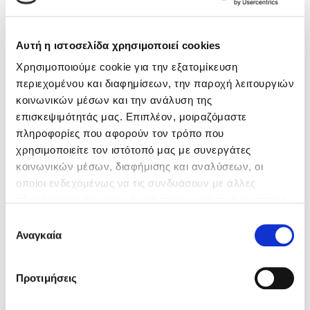
Βιβλία της Συγγραφέως
Κώστας Κρομμύδας
Αυτή η ιστοσελίδα χρησιμοποιεί cookies
Το λιμάνι μου είσαι εσύ
Χρησιμοποιούμε cookie για την εξατομίκευση
περιεχομένου και διαφημίσεων, την παροχή λειτουργιών
κοινωνικών μέσων και την ανάλυση της
επισκεψιμότητάς μας. Επιπλέον, μοιραζόμαστε
πληροφορίες που αφορούν τον τρόπο που
χρησιμοποιείτε τον ιστότοπό μας με συνεργάτες
Ιωάννης Γλωσσόπουλος
κοινωνικών μέσων, διαφήμισης και αναλύσεων, οι
οποίοι ενδεχομένως να τις συνδυάσουν με άλλες
Ένας γίγαντας στο σχολείο
πληροφορίες που τους έχετε παραχωρήσει ή τις οποίες
έχουν συλλέξει σε σχέση με την από μέρους σας χρήση
Επιλογή
των υπηρεσιών τους. Αν συνεχίσετε να χρησιμοποιείτε
Αναγκαία
συγκατάθεσης
την ιστοσελίδα μας, συναινείτε στη χρήση των cookies
μας.
Δανάη Δεληγεώργη
Προτιμήσεις
Celia Dodd
Πάνω, κάτω, μπροστά, πίσω