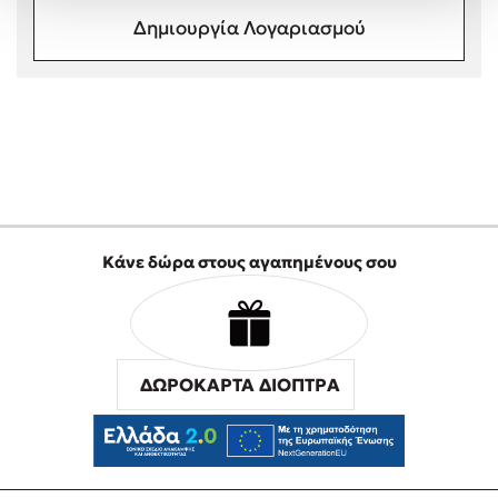
Στέφανος Ξενάκης
Δημιουργία Λογαριασμού
Sebastian Fitzek
Freida McFadden
Κατρίνα Τσάνταλη
Lucinda Riley
Mimi Matthews
Benzamin Bécue
Rebecca Yarros
Κάνε δώρα στους αγαπημένους σου
Teo Benedetti
Τζένη Κουτσοδημητροπούλου
Emily Henry
Ali Hazelwood
ΔΩΡΟΚΑΡΤΑ ΔΙΟΠΤΡΑ
Cori Doerrfeld
Pierdomenico Baccalario
Δανάη Ιμπραχήμ