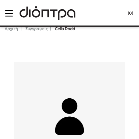
Menu
(0)
Κλείσιμο
Αρχική
Συγγραφείς
Celia Dodd
Δημοφιλή Βιβλία
Lidia Branković
Το ξενοδοχείο των συναισθημάτων
Χάρης Πολίτης
Καθρέφτης