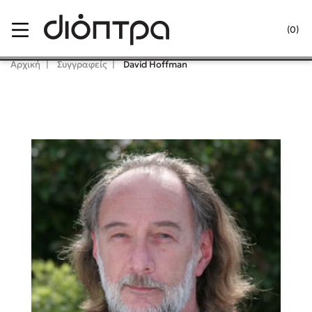
Menu
(0)
Κλείσιμο
Αρχική
Συγγραφείς
David Hoffman
Δημοφιλή Βιβλία
Lidia Branković
Το ξενοδοχείο των συναισθημάτων
Χάρης Πολίτης
Καθρέφτης