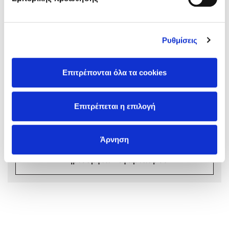
Ρυθμίσεις
Σχόλια αναγνωστών
Mel Robbins
Επιτρέπονται όλα τα cookies
Συνδεθείτε ή κάντε εγγραφή για να γράψετε την
Η μέθοδος Αφήστε τους
αξιολόγησή σας
Επιτρέπεται η επιλογή
Συνδέσου
Άρνηση
Δημιουργία Λογαριασμού
Δημοφιλείς Συγγραφείς
Φυστίκι ΠουΚυλάει
Παύλος Καστανάς
El Sombrero