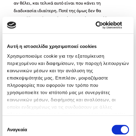
αν θέλει, και τελικά αυτό είναι που κάνει τη
διαδικασία ιδιαίτερη. Ποτέ της όμως δεν θα
Κώστας Κρομμύδας
φανταζόταν πόση πειθαρχία μπορεί να χρειάζεται η
απόλυτη ελευθερία.
Το λιμάνι μου είσαι εσύ
Αυτή η ιστοσελίδα χρησιμοποιεί cookies
Χρησιμοποιούμε cookie για την εξατομίκευση
Βιβλία της Συγγραφέως
περιεχομένου και διαφημίσεων, την παροχή λειτουργιών
κοινωνικών μέσων και την ανάλυση της
Ιωάννης Γλωσσόπουλος
επισκεψιμότητάς μας. Επιπλέον, μοιραζόμαστε
Ένας γίγαντας στο σχολείο
πληροφορίες που αφορούν τον τρόπο που
χρησιμοποιείτε τον ιστότοπό μας με συνεργάτες
κοινωνικών μέσων, διαφήμισης και αναλύσεων, οι
οποίοι ενδεχομένως να τις συνδυάσουν με άλλες
πληροφορίες που τους έχετε παραχωρήσει ή τις οποίες
Δανάη Δεληγεώργη
έχουν συλλέξει σε σχέση με την από μέρους σας χρήση
Επιλογή
των υπηρεσιών τους. Αν συνεχίσετε να χρησιμοποιείτε
Αναγκαία
συγκατάθεσης
Πάνω, κάτω, μπροστά, πίσω