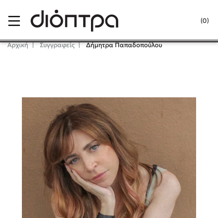
Menu
(0)
Κλείσιμο
Αρχική
Συγγραφείς
Δήμητρα Παπαδοπούλου
Δημοφιλή Βιβλία
Lidia Branković
Το ξενοδοχείο των συναισθημάτων
Χάρης Πολίτης
Καθρέφτης