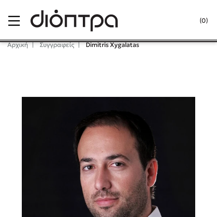
Menu
(0)
Κλείσιμο
Αρχική
Συγγραφείς
Dimitris Xygalatas
Δημοφιλή Βιβλία
Lidia Branković
Το ξενοδοχείο των συναισθημάτων
Χάρης Πολίτης
Καθρέφτης