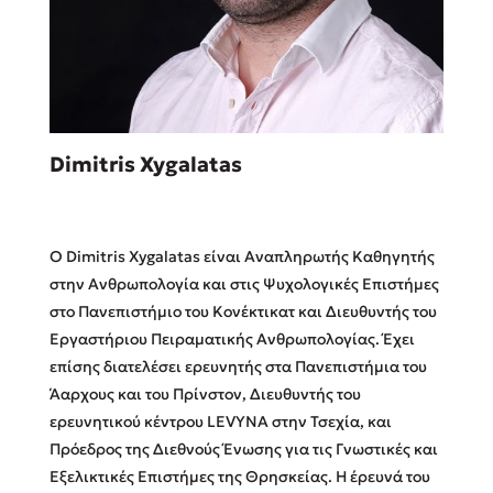
Sebastian Fitzek
Dimitris Xygalatas
Playlist
Ο Dimitris Xygalatas είναι Αναπληρωτής Καθηγητής
στην Ανθρωπολογία και στις Ψυχολογικές Επιστήμες
στο Πανεπιστήμιο του Κονέκτικατ και Διευθυντής του
Εργαστήριου Πειραματικής Ανθρωπολογίας. Έχει
Στέφανος Ξενάκης
επίσης διατελέσει ερευνητής στα Πανεπιστήμια του
Το λεξικό της ζωής σου
Άαρχους και του Πρίνστον, Διευθυντής του
ερευνητικού κέντρου LEVYNA στην Τσεχία, και
Πρόεδρος της Διεθνούς Ένωσης για τις Γνωστικές και
Εξελικτικές Επιστήμες της Θρησκείας. Η έρευνά του