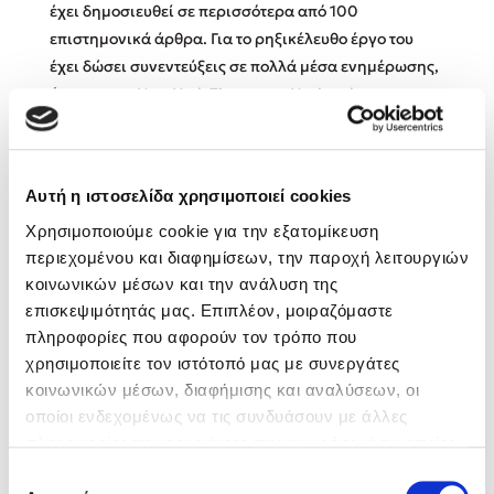
έχει δημοσιευθεί σε περισσότερα από 100
επιστημονικά άρθρα. Για το ρηξικέλευθο έργο του
Κώστας Κρομμύδας
έχει δώσει συνεντεύξεις σε πολλά μέσα ενημέρωσης,
όπως στους New York Times, στο National
Το λιμάνι μου είσαι εσύ
Geographic, στην Daily Mail, στον Guardian, στο PBS,
στο Discovery Channel και στο History Channel.
Αυτή η ιστοσελίδα χρησιμοποιεί cookies
Χρησιμοποιούμε cookie για την εξατομίκευση
περιεχομένου και διαφημίσεων, την παροχή λειτουργιών
Ιωάννης Γλωσσόπουλος
Βιβλία του Συγγραφέα
κοινωνικών μέσων και την ανάλυση της
Ένας γίγαντας στο σχολείο
επισκεψιμότητάς μας. Επιπλέον, μοιραζόμαστε
πληροφορίες που αφορούν τον τρόπο που
χρησιμοποιείτε τον ιστότοπό μας με συνεργάτες
κοινωνικών μέσων, διαφήμισης και αναλύσεων, οι
οποίοι ενδεχομένως να τις συνδυάσουν με άλλες
Δανάη Δεληγεώργη
πληροφορίες που τους έχετε παραχωρήσει ή τις οποίες
έχουν συλλέξει σε σχέση με την από μέρους σας χρήση
Επιλογή
Πάνω, κάτω, μπροστά, πίσω