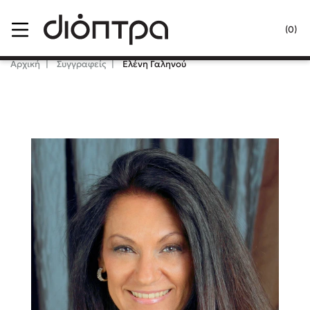
Menu
(0)
Κλείσιμο
Αρχική
Συγγραφείς
Ελένη Γαληνού
Δημοφιλή Βιβλία
Lidia Branković
Το ξενοδοχείο των συναισθημάτων
Χάρης Πολίτης
Καθρέφτης