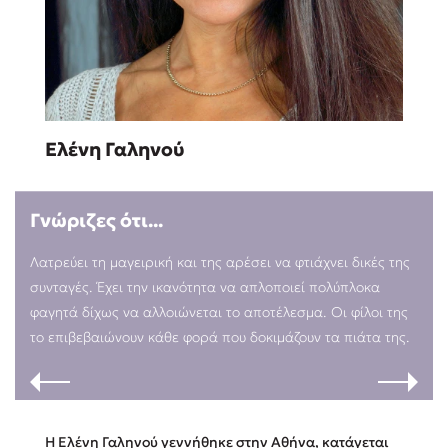
Sebastian Fitzek
Ελένη Γαληνού
Playlist
Γνώριζες ότι...
Λατρεύει τη μαγειρική και της αρέσει να φτιάχνει δικές της
συνταγές. Έχει την ικανότητα να απλοποιεί πολύπλοκα
Στέφανος Ξενάκης
φαγητά δίχως να αλλοιώνεται το αποτέλεσμα. Οι φίλοι της
το επιβεβαιώνουν κάθε φορά που δοκιμάζουν τα πιάτα της.
Το λεξικό της ζωής σου
Η Ελένη Γαληνού γεννήθηκε στην Αθήνα, κατάγεται