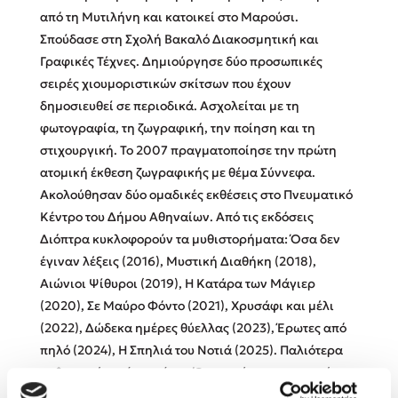
από τη Μυτιλήνη και κατοικεί στο Μαρούσι.
Σπούδασε στη Σχολή Βακαλό Διακοσμητική και
Κώστας Κρομμύδας
Γραφικές Τέχνες. Δημιούργησε δύο προσωπικές
σειρές χιουμοριστικών σκίτσων που έχουν
Το λιμάνι μου είσαι εσύ
δημοσιευθεί σε περιοδικά. Ασχολείται με τη
φωτογραφία, τη ζωγραφική, την ποίηση και τη
στιχουργική. Το 2007 πραγματοποίησε την πρώτη
ατομική έκθεση ζωγραφικής με θέμα Σύννεφα.
Ακολούθησαν δύο ομαδικές εκθέσεις στο Πνευματικό
Ιωάννης Γλωσσόπουλος
Κέντρο του Δήμου Αθηναίων. Από τις εκδόσεις
Διόπτρα κυκλοφορούν τα μυθιστορήματα: Όσα δεν
Ένας γίγαντας στο σχολείο
έγιναν λέξεις (2016), Μυστική Διαθήκη (2018),
Αιώνιοι Ψίθυροι (2019), Η Κατάρα των Μάγιερ
(2020), Σε Μαύρο Φόντο (2021), Χρυσάφι και μέλι
(2022), Δώδεκα ημέρες θύελλας (2023), Έρωτες από
Δανάη Δεληγεώργη
πηλό (2024), Η Σπηλιά του Νοτιά (2025). Παλιότερα
μυθιστορήματά της είναι: Όταν στέρεψε η αντοχή
Πάνω, κάτω, μπροστά, πίσω
(2013), Πέρα από τις κόκκινες γραμμές (2014), Ακόμη