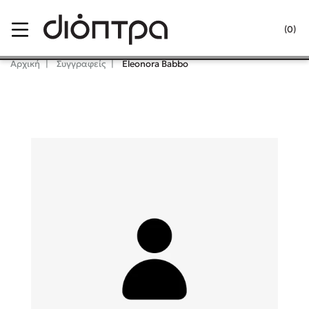
Menu
(0)
Κλείσιμο
Αρχική
Συγγραφείς
Eleonora Babbo
Δημοφιλή Βιβλία
Lidia Branković
Το ξενοδοχείο των συναισθημάτων
Χάρης Πολίτης
Καθρέφτης