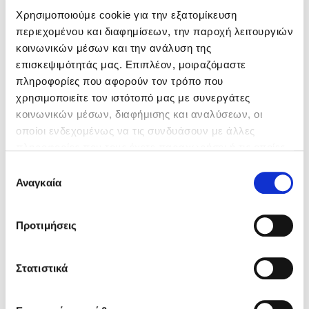
Χρησιμοποιούμε cookie για την εξατομίκευση
περιεχομένου και διαφημίσεων, την παροχή λειτουργιών
Κώστας Κρομμύδας
κοινωνικών μέσων και την ανάλυση της
επισκεψιμότητάς μας. Επιπλέον, μοιραζόμαστε
Το λιμάνι μου είσαι εσύ
πληροφορίες που αφορούν τον τρόπο που
χρησιμοποιείτε τον ιστότοπό μας με συνεργάτες
κοινωνικών μέσων, διαφήμισης και αναλύσεων, οι
οποίοι ενδεχομένως να τις συνδυάσουν με άλλες
πληροφορίες που τους έχετε παραχωρήσει ή τις οποίες
Ιωάννης Γλωσσόπουλος
έχουν συλλέξει σε σχέση με την από μέρους σας χρήση
Επιλογή
των υπηρεσιών τους. Αν συνεχίσετε να χρησιμοποιείτε
Αναγκαία
Eleonora Babbo,
Vincenzo Galli
συγκατάθεσης
Ένας γίγαντας στο σχολείο
την ιστοσελίδα μας, συναινείτε στη χρήση των cookies
μας.
Προτιμήσεις
Μάγια Μαγεία - Φοβερά και τρομερά
21
μαγικά!
Στατιστικά
Δανάη Δεληγεώργη
Τιμή εκδότη
11.10€
Τιμή dioptra.gr
9.99€
Πάνω, κάτω, μπροστά, πίσω