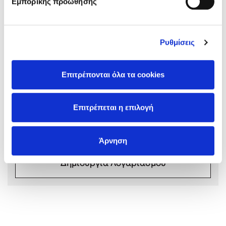
Εμπορικής προώθησης
Ρυθμίσεις
Mel Robbins
Σχόλια αναγνωστών
Επιτρέπονται όλα τα cookies
Συνδεθείτε ή κάντε εγγραφή για να γράψετε την
Η μέθοδος Αφήστε τους
αξιολόγησή σας
Επιτρέπεται η επιλογή
Συνδέσου
Άρνηση
Δημιουργία Λογαριασμού
Δημοφιλείς Συγγραφείς
Φυστίκι ΠουΚυλάει
Παύλος Καστανάς
El Sombrero