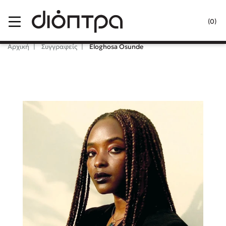
Menu
(0)
Κλείσιμο
Αρχική
Συγγραφείς
Eloghosa Osunde
Δημοφιλή Βιβλία
Lidia Branković
Το ξενοδοχείο των συναισθημάτων
Χάρης Πολίτης
Καθρέφτης