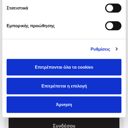
Στατιστικά
Αλήτες!
Εμπορικής προώθησης
Τιμή εκδότη
Mel Robbins
17.70€
Τιμή dioptra.gr
15.93€
Ρυθμίσεις
Η μέθοδος Αφήστε τους
Επιτρέπονται όλα τα cookies
Επιτρέπεται η επιλογή
Σχόλια αναγνωστών
Δημοφιλείς Συγγραφείς
Συνδεθείτε ή κάντε εγγραφή για να γράψετε την
Άρνηση
αξιολόγησή σας
Φυστίκι ΠουΚυλάει
Παύλος Καστανάς
El Sombrero
Συνδέσου