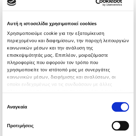
Βιβλία της Συγγραφέως
Κώστας Κρομμύδας
Αυτή η ιστοσελίδα χρησιμοποιεί cookies
Το λιμάνι μου είσαι εσύ
Χρησιμοποιούμε cookie για την εξατομίκευση
περιεχομένου και διαφημίσεων, την παροχή λειτουργιών
κοινωνικών μέσων και την ανάλυση της
επισκεψιμότητάς μας. Επιπλέον, μοιραζόμαστε
πληροφορίες που αφορούν τον τρόπο που
χρησιμοποιείτε τον ιστότοπό μας με συνεργάτες
Ιωάννης Γλωσσόπουλος
κοινωνικών μέσων, διαφήμισης και αναλύσεων, οι
οποίοι ενδεχομένως να τις συνδυάσουν με άλλες
Ένας γίγαντας στο σχολείο
πληροφορίες που τους έχετε παραχωρήσει ή τις οποίες
έχουν συλλέξει σε σχέση με την από μέρους σας χρήση
Επιλογή
των υπηρεσιών τους. Αν συνεχίσετε να χρησιμοποιείτε
Αναγκαία
συγκατάθεσης
την ιστοσελίδα μας, συναινείτε στη χρήση των cookies
Δανάη Δεληγεώργη
μας.
Προτιμήσεις
Πάνω, κάτω, μπροστά, πίσω
Eloghosa Osunde