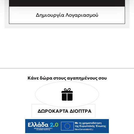
Στέφανος Ξενάκης
Sebastian Fitzek
Δημιουργία Λογαριασμού
Freida McFadden
Κατρίνα Τσάνταλη
Lucinda Riley
Mimi Matthews
Benzamin Bécue
Rebecca Yarros
Teo Benedetti
Κάνε δώρα στους αγαπημένους σου
Τζένη Κουτσοδημητροπούλου
Emily Henry
Ali Hazelwood
Cori Doerrfeld
ΔΩΡΟΚΑΡΤΑ ΔΙΟΠΤΡΑ
Pierdomenico Baccalario
Δανάη Ιμπραχήμ