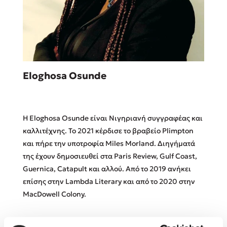
Sebastian Fitzek
Eloghosa Osunde
Playlist
Η Eloghosa Osunde είναι Νιγηριανή συγγραφέας και
καλλιτέχνης. Το 2021 κέρδισε το βραβείο Plimpton
και πήρε την υποτροφία Miles Morland. Διηγήματά
της έχουν δημοσιευθεί στα Paris Review, Gulf Coast,
Στέφανος Ξενάκης
Guernica, Catapult και αλλού. Από το 2019 ανήκει
Το λεξικό της ζωής σου
επίσης στην Lambda Literary και από το 2020 στην
MacDowell Colony.