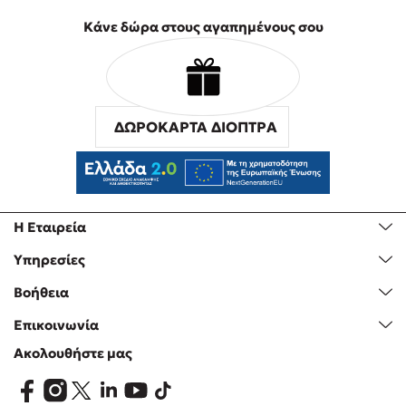
Προσεχείς εκδηλώσεις
Κάνε δώρα στους αγαπημένους σου
Ο Κώστας Κρομμύδας στο Παλαιοχώρι Καλαμπάκας
Ο Κώστας Κρομμύδας και η Μαρίνα Γιώτη στη Νικήτη
Χαλκιδικής
Ο Στέφανος Ξενάκης στη Χίο
ΔΩΡΟΚΑΡΤΑ ΔΙΟΠΤΡΑ
Ο Κώστας Κρομμύδας & η Μαρίνα Γιώτη στο 54o Φεστιβάλ
Βιβλίου στο Πεδίον του Άρεως
Ο Βαγγέλης Ηλιόπουλος & η Τζένη Κουτσοδημητροπούλου στο
54o Φεστιβάλ Βιβλίου στο Πεδίον του Άρεως
Η Εταιρεία
Υπηρεσίες
Βοήθεια
Επικοινωνία
Ακολουθήστε μας