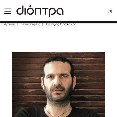
Menu
(0)
Κλείσιμο
Αρχική
Συγγραφείς
Γιώργος Πράτανος
Δημοφιλή Βιβλία
Lidia Branković
Το ξενοδοχείο των συναισθημάτων
Χάρης Πολίτης
Καθρέφτης