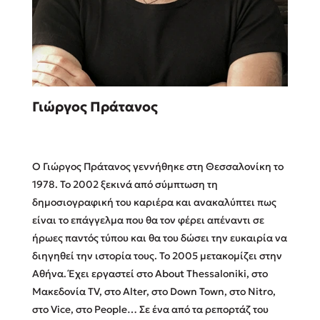
Sebastian Fitzek
Γιώργος Πράτανος
Playlist
Ο Γιώργος Πράτανος γεννήθηκε στη Θεσσαλονίκη το
1978. Το 2002 ξεκινά από σύμπτωση τη
δημοσιογραφική του καριέρα και ανακαλύπτει πως
είναι το επάγγελμα που θα τον φέρει απέναντι σε
Στέφανος Ξενάκης
ήρωες παντός τύπου και θα του δώσει την ευκαιρία να
Το λεξικό της ζωής σου
διηγηθεί την ιστορία τους. Το 2005 μετακομίζει στην
Αθήνα. Έχει εργαστεί στο About Thessaloniki, στο
Μακεδονία TV, στο Alter, στο Down Town, στο Nitro,
στο Vice, στο People… Σε ένα από τα ρεπορτάζ του