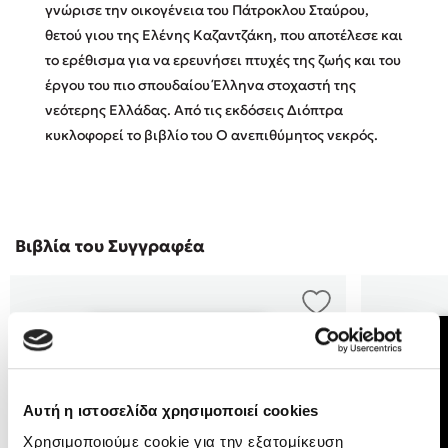
γνώρισε την οικογένεια του Πάτροκλου Σταύρου,
θετού γιου της Ελένης Καζαντζάκη, που αποτέλεσε και
Κώστας Κρομμύδας
το ερέθισμα για να ερευνήσει πτυχές της ζωής και του
έργου του πιο σπουδαίου Έλληνα στοχαστή της
Το λιμάνι μου είσαι εσύ
νεότερης Ελλάδας. Από τις εκδόσεις Διόπτρα
κυκλοφορεί το βιβλίο του Ο ανεπιθύμητος νεκρός.
Ιωάννης Γλωσσόπουλος
Βιβλία του Συγγραφέα
Ένας γίγαντας στο σχολείο
Δανάη Δεληγεώργη
Αυτή η ιστοσελίδα χρησιμοποιεί cookies
Πάνω, κάτω, μπροστά, πίσω
Χρησιμοποιούμε cookie για την εξατομίκευση