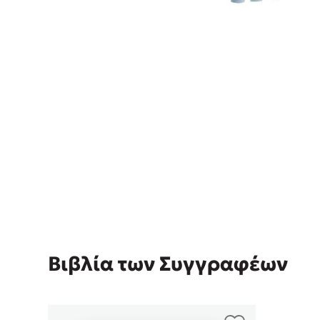
Rebecca Yar
Playlist
Teo Benedett
Τζένη Κουτσ
Emily Henry
Στέφανος Ξενάκης
Ali Hazelwoo
Το λεξικό της ζωής σου
Cori Doerrfe
Pierdomenico
Δανάη Ιμπρ
Κώστας Κρομμύδας
Το λιμάνι μου είσαι εσύ
Βιβλία των Συγγραφέων
Ιωάννης Γλωσσόπουλος
Ένας γίγαντας στο σχολείο