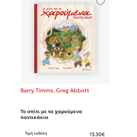
Δανάη Δεληγεώργη
Πάνω, κάτω, μπροστά, πίσω
Mel Robbins
Η μέθοδος Αφήστε τους
Barry Timms,
Greg Abbott
Το σπίτι με τα χαρούμενα
ποντικάκια
Τιμή εκδότη
13.30€