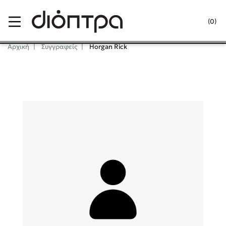
Menu
(0)
Κλείσιμο
Αρχική
Συγγραφείς
Horgan Rick
Δημοφιλή Βιβλία
Lidia Branković
Το ξενοδοχείο των συναισθημάτων
Χάρης Πολίτης
Καθρέφτης