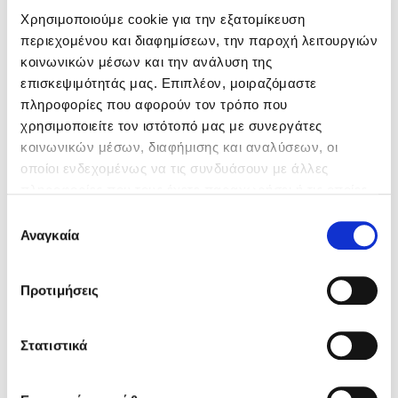
Χρησιμοποιούμε cookie για την εξατομίκευση
περιεχομένου και διαφημίσεων, την παροχή λειτουργιών
Κώστας Κρομμύδας
κοινωνικών μέσων και την ανάλυση της
επισκεψιμότητάς μας. Επιπλέον, μοιραζόμαστε
Το λιμάνι μου είσαι εσύ
πληροφορίες που αφορούν τον τρόπο που
χρησιμοποιείτε τον ιστότοπό μας με συνεργάτες
κοινωνικών μέσων, διαφήμισης και αναλύσεων, οι
οποίοι ενδεχομένως να τις συνδυάσουν με άλλες
πληροφορίες που τους έχετε παραχωρήσει ή τις οποίες
Ιωάννης Γλωσσόπουλος
έχουν συλλέξει σε σχέση με την από μέρους σας χρήση
Επιλογή
των υπηρεσιών τους. Αν συνεχίσετε να χρησιμοποιείτε
Αναγκαία
Horgan Rick,
Chinghua Tang
συγκατάθεσης
Ένας γίγαντας στο σχολείο
την ιστοσελίδα μας, συναινείτε στη χρήση των cookies
μας.
Προτιμήσεις
Η τέχνη του να ακούς
Στατιστικά
Δανάη Δεληγεώργη
Τιμή εκδότη
11.10€
Τιμή dioptra.gr
9.99€
Πάνω, κάτω, μπροστά, πίσω