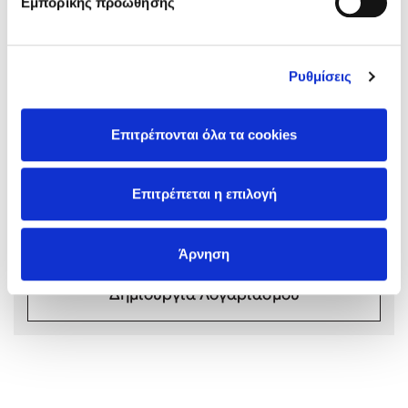
Εμπορικής προώθησης
Ρυθμίσεις
Mel Robbins
Σχόλια αναγνωστών
Επιτρέπονται όλα τα cookies
Συνδεθείτε ή κάντε εγγραφή για να γράψετε την
Η μέθοδος Αφήστε τους
αξιολόγησή σας
Επιτρέπεται η επιλογή
Συνδέσου
Άρνηση
Δημιουργία Λογαριασμού
Δημοφιλείς Συγγραφείς
Φυστίκι ΠουΚυλάει
Παύλος Καστανάς
El Sombrero