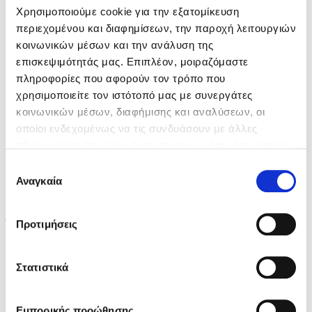
Χρησιμοποιούμε cookie για την εξατομίκευση
περιεχομένου και διαφημίσεων, την παροχή λειτουργιών
Κώστας Κρομμύδας
κοινωνικών μέσων και την ανάλυση της
επισκεψιμότητάς μας. Επιπλέον, μοιραζόμαστε
Το λιμάνι μου είσαι εσύ
πληροφορίες που αφορούν τον τρόπο που
χρησιμοποιείτε τον ιστότοπό μας με συνεργάτες
κοινωνικών μέσων, διαφήμισης και αναλύσεων, οι
οποίοι ενδεχομένως να τις συνδυάσουν με άλλες
πληροφορίες που τους έχετε παραχωρήσει ή τις οποίες
έχουν συλλέξει σε σχέση με την από μέρους σας χρήση
Ιωάννης Γλωσσόπουλος
Επιλογή
Jane Wilsher
των υπηρεσιών τους. Αν συνεχίσετε να χρησιμοποιείτε
Αναγκαία
συγκατάθεσης
Ένας γίγαντας στο σχολείο
την ιστοσελίδα μας, συναινείτε στη χρήση των cookies
μας.
Έχω για φίλο ένα δέντρο
Προτιμήσεις
Στατιστικά
Τιμή εκδότη
Δανάη Δεληγεώργη
14.35€
Τιμή dioptra.gr
12.92€
Πάνω, κάτω, μπροστά, πίσω
Εμπορικής προώθησης