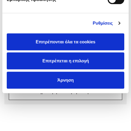
Ρυθμίσεις
Σχόλια αναγνωστών
Mel Robbins
Επιτρέπονται όλα τα cookies
Συνδεθείτε ή κάντε εγγραφή για να γράψετε την
Η μέθοδος Αφήστε τους
αξιολόγησή σας
Επιτρέπεται η επιλογή
Συνδέσου
Άρνηση
Δημιουργία Λογαριασμού
Δημοφιλείς Συγγραφείς
Φυστίκι ΠουΚυλάει
Παύλος Καστανάς
El Sombrero