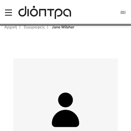
Menu
(0)
Κλείσιμο
Αρχική
Συγγραφείς
Jane Wilsher
Δημοφιλή Βιβλία
Lidia Branković
Το ξενοδοχείο των συναισθημάτων
Χάρης Πολίτης
Καθρέφτης