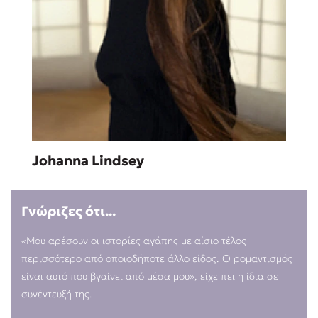
Sebastian Fitzek
Playlist
Johanna Lindsey
Γνώριζες ότι...
Στέφανος Ξενάκης
«Μου αρέσουν οι ιστορίες αγάπης με αίσιο τέλος
Το λεξικό της ζωής σου
περισσότερο από οποιοδήποτε άλλο είδος. Ο ρομαντισμός
είναι αυτό που βγαίνει από μέσα μου», είχε πει η ίδια σε
συνέντευξή της.