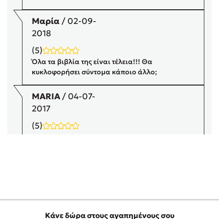
Προσεχείς εκδηλώσεις
Μαρία
/ 02-09-
Η Δανάη Δεληγεώργη στον Πύργο Κύμης
2018
Ο Κώστας Κρομμύδας στο Παλαιοχώρι Καλαμπάκας
(5)
Ο Κώστας Κρομμύδας και η Μαρίνα Γιώτη στη Νικήτη
Χαλκιδικής
Όλα τα βιβλία της είναι τέλεια!!! Θα
κυκλοφορήσει σύντομα κάποιο άλλο;
Ο Στέφανος Ξενάκης στη Χίο
Ο Κώστας Κρομμύδας & η Μαρίνα Γιώτη στο 54o Φεστιβάλ
MARIA
/ 04-07-
Βιβλίου στο Πεδίον του Άρεως
2017
(5)
APLA TELEIA!!!!!!!!!!!!!!
Σοφία
/ 09-06-2017
(5)
Όλα τα βιβλία της είναι υπέροχα και τα έχω
διαβάσει παραπάνω από μια φορά! Θα
εκδοσετε κι άλλα βιβλία της ?!
Κάνε δώρα στους αγαπημένους σου