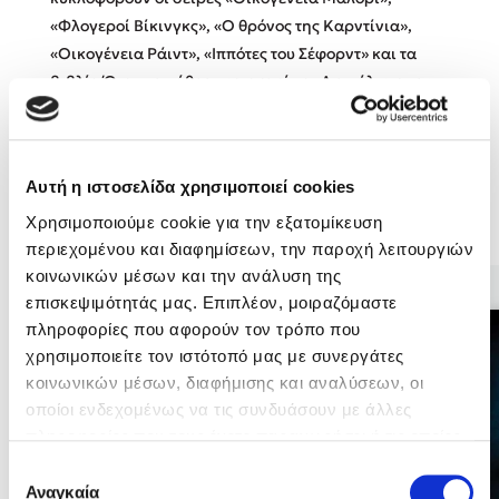
«Φλογεροί Βίκινγκς», «Ο θρόνος της Καρντίνια»,
«Οικογένεια Ράιντ», «Ιππότες του Σέφορντ» και τα
βιβλία Όταν το πάθος κυριαρχεί και Αιχμάλωτη του
πόθου μου.
Mel Robbins
Αυτή η ιστοσελίδα χρησιμοποιεί cookies
Η μέθοδος Αφήστε τους
Χρησιμοποιούμε cookie για την εξατομίκευση
Βιβλία της Συγγραφέως
περιεχομένου και διαφημίσεων, την παροχή λειτουργιών
κοινωνικών μέσων και την ανάλυση της
επισκεψιμότητάς μας. Επιπλέον, μοιραζόμαστε
πληροφορίες που αφορούν τον τρόπο που
χρησιμοποιείτε τον ιστότοπό μας με συνεργάτες
Δημοφιλείς Συγγραφείς
κοινωνικών μέσων, διαφήμισης και αναλύσεων, οι
οποίοι ενδεχομένως να τις συνδυάσουν με άλλες
Φυστίκι ΠουΚυλάει
πληροφορίες που τους έχετε παραχωρήσει ή τις οποίες
Παύλος Καστανάς
έχουν συλλέξει σε σχέση με την από μέρους σας χρήση
Επιλογή
El Sombrero
των υπηρεσιών τους. Αν συνεχίσετε να χρησιμοποιείτε
Αναγκαία
συγκατάθεσης