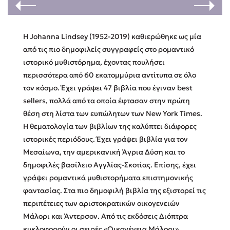
Κώστας Κρομμύδας
Η Johanna Lindsey (1952-2019) καθιερώθηκε ως μία
Το λιμάνι μου είσαι εσύ
από τις πιο δημοφιλείς συγγραφείς στο ρομαντικό
ιστορικό μυθιστόρημα, έχοντας πουλήσει
περισσότερα από 60 εκατομμύρια αντίτυπα σε όλο
τον κόσμο. Έχει γράψει 47 βιβλία που έγιναν best
sellers, πολλά από τα οποία έφτασαν στην πρώτη
θέση στη λίστα των ευπώλητων των New York Times.
Ιωάννης Γλωσσόπουλος
Η θεματολογία των βιβλίων της καλύπτει διάφορες
ιστορικές περιόδους. Έχει γράψει βιβλία για τον
Ένας γίγαντας στο σχολείο
Μεσαίωνα, την αμερικανική Άγρια Δύση και το
δημοφιλές βασίλειο Αγγλίας-Σκοτίας. Επίσης, έχει
γράψει ρομαντικά μυθιστορήματα επιστημονικής
φαντασίας. Στα πιο δημοφιλή βιβλία της εξιστορεί τις
Δανάη Δεληγεώργη
περιπέτειες των αριστοκρατικών οικογενειών
Μάλορι και Άντερσον. Από τις εκδόσεις Διόπτρα
Πάνω, κάτω, μπροστά, πίσω
κυκλοφορούν οι σειρές «Οικογένεια Μάλορι»,