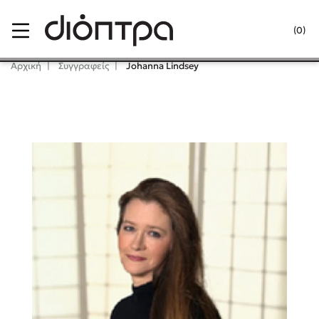
Menu
(0)
Κλείσιμο
Αρχική
Συγγραφείς
Johanna Lindsey
Δημοφιλή Βιβλία
Lidia Branković
Το ξενοδοχείο των συναισθημάτων
Χάρης Πολίτης
Καθρέφτης