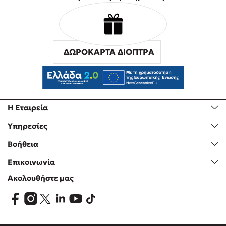
ΝΙΚΗ
/ 19-05-2017
(5)
ΥΠΕΡΟΧΟ ΚΑΙ ΤΟ ΕΝΟΧΟ ΜΥΣΤΙΚΟ.... ΘΑ
ΔΩΡΟΚΑΡΤΑ ΔΙΟΠΤΡΑ
ΕΚΔΩΣΕΤΕ ΚΑΙ ΑΛΛΆ ΒΙΒΛΊΑ ΤΗΣ ΟΙΚΟΓΈΝΕΙΑΣ
Malory???
ΕΛΕΝΗ
/ 16-05-
2017
Η Εταιρεία
(5)
Υπηρεσίες
ΟΛΑ ΤΑ ΒΙΒΛΙΑ ΤΗΣ ΕΙΝΑΙ ΤΕΛΕΙΑ ! ΕΛΠΙΖΩ Κ ΤΟ
Βοήθεια
ΦΘΙΝΟΠΩΡΟ ΤΟΥ 2017 ΝΑ ΕΚΔΩΣΕΤΕ Κ ΑΛΛΑ
ΒΙΒΛΙΑ ΤΗΣ.
Επικοινωνία
Ακολουθήστε μας
ΙΩΑΝΝΑ
/ 13-05-
2017
(5)
Simply irresistable!!!