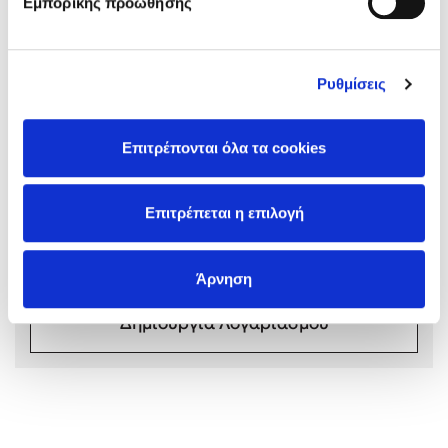
Εμπορικής προώθησης
Ρυθμίσεις
Mel Robbins
Σχόλια αναγνωστών
Επιτρέπονται όλα τα cookies
Συνδεθείτε ή κάντε εγγραφή για να γράψετε την
Η μέθοδος Αφήστε τους
αξιολόγησή σας
Επιτρέπεται η επιλογή
Συνδέσου
Άρνηση
Δημιουργία Λογαριασμού
Δημοφιλείς Συγγραφείς
Φυστίκι ΠουΚυλάει
Παύλος Καστανάς
El Sombrero