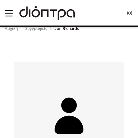
Menu
(0)
Κλείσιμο
Αρχική
Συγγραφείς
Jon Richards
Δημοφιλή Βιβλία
Lidia Branković
Το ξενοδοχείο των συναισθημάτων
Χάρης Πολίτης
Καθρέφτης