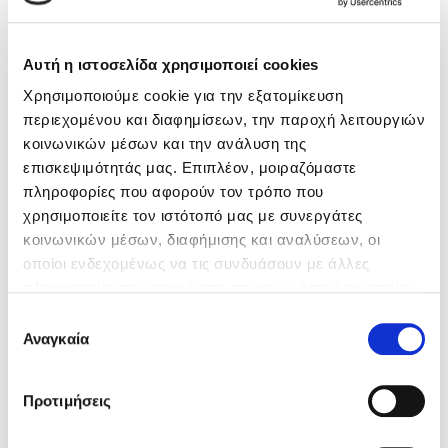
Βιβλία των Συγγραφέων
Κώστας Κρομμύδας
Αυτή η ιστοσελίδα χρησιμοποιεί cookies
Το λιμάνι μου είσαι εσύ
Χρησιμοποιούμε cookie για την εξατομίκευση
περιεχομένου και διαφημίσεων, την παροχή λειτουργιών
κοινωνικών μέσων και την ανάλυση της
επισκεψιμότητάς μας. Επιπλέον, μοιραζόμαστε
πληροφορίες που αφορούν τον τρόπο που
χρησιμοποιείτε τον ιστότοπό μας με συνεργάτες
Ιωάννης Γλωσσόπουλος
κοινωνικών μέσων, διαφήμισης και αναλύσεων, οι
οποίοι ενδεχομένως να τις συνδυάσουν με άλλες
Ένας γίγαντας στο σχολείο
πληροφορίες που τους έχετε παραχωρήσει ή τις οποίες
έχουν συλλέξει σε σχέση με την από μέρους σας χρήση
Επιλογή
των υπηρεσιών τους. Αν συνεχίσετε να χρησιμοποιείτε
Αναγκαία
συγκατάθεσης
την ιστοσελίδα μας, συναινείτε στη χρήση των cookies
μας.
Δανάη Δεληγεώργη
Προτιμήσεις
Lisa Lenard,
Kay Lagerquist
Πάνω, κάτω, μπροστά, πίσω