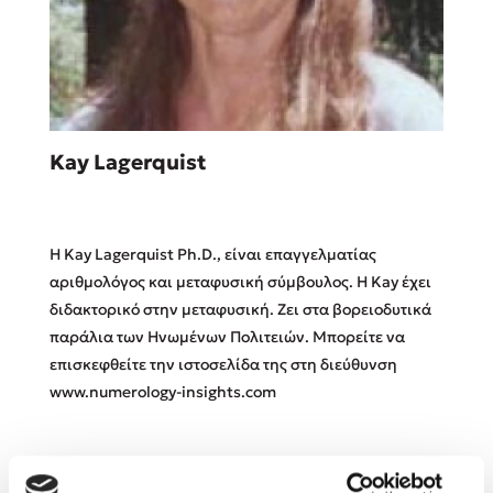
Sebastian Fitzek
Kay Lagerquist
Playlist
Η Kay Lagerquist Ph.D., είναι επαγγελματίας
αριθμολόγος και μεταφυσική σύμβουλος. Η Kay έχει
διδακτορικό στην μεταφυσική. Ζει στα βορειοδυτικά
παράλια των Ηνωμένων Πολιτειών. Μπορείτε να
Στέφανος Ξενάκης
επισκεφθείτε την ιστοσελίδα της στη διεύθυνση
Το λεξικό της ζωής σου
www.numerology-insights.com