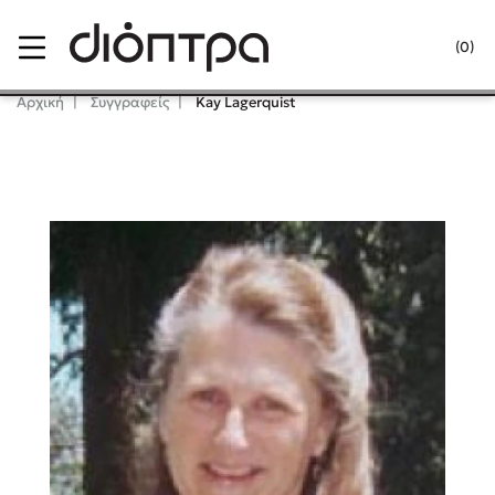
Menu
(0)
Κλείσιμο
Αρχική
Συγγραφείς
Kay Lagerquist
Δημοφιλή Βιβλία
Lidia Branković
Το ξενοδοχείο των συναισθημάτων
Χάρης Πολίτης
Καθρέφτης