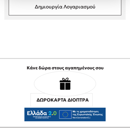
Στέφανος Ξενάκης
Δημιουργία Λογαριασμού
Sebastian Fitzek
Freida McFadden
Κατρίνα Τσάνταλη
Lucinda Riley
Mimi Matthews
Benzamin Bécue
Rebecca Yarros
Κάνε δώρα στους αγαπημένους σου
Teo Benedetti
Τζένη Κουτσοδημητροπούλου
Emily Henry
Ali Hazelwood
ΔΩΡΟΚΑΡΤΑ ΔΙΟΠΤΡΑ
Cori Doerrfeld
Pierdomenico Baccalario
Δανάη Ιμπραχήμ