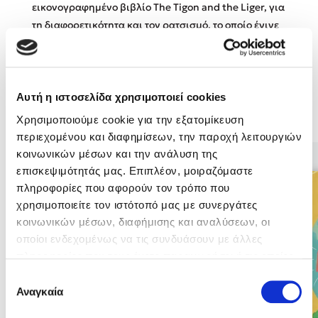
εικονογραφημένο βιβλίο The Tigon and the Liger, για
τη διαφορετικότητα και τον ρατσισμό, το οποίο έγινε
Κώστας Κρομμύδας
και θεατρική παράσταση.
Το λιμάνι μου είσαι εσύ
Αυτή η ιστοσελίδα χρησιμοποιεί cookies
Χρησιμοποιούμε cookie για την εξατομίκευση
Βιβλία της Συγγραφέως
περιεχομένου και διαφημίσεων, την παροχή λειτουργιών
κοινωνικών μέσων και την ανάλυση της
Ιωάννης Γλωσσόπουλος
επισκεψιμότητάς μας. Επιπλέον, μοιραζόμαστε
πληροφορίες που αφορούν τον τρόπο που
Ένας γίγαντας στο σχολείο
χρησιμοποιείτε τον ιστότοπό μας με συνεργάτες
κοινωνικών μέσων, διαφήμισης και αναλύσεων, οι
οποίοι ενδεχομένως να τις συνδυάσουν με άλλες
πληροφορίες που τους έχετε παραχωρήσει ή τις οποίες
έχουν συλλέξει σε σχέση με την από μέρους σας χρήση
Επιλογή
Δανάη Δεληγεώργη
των υπηρεσιών τους. Αν συνεχίσετε να χρησιμοποιείτε
Αναγκαία
συγκατάθεσης
την ιστοσελίδα μας, συναινείτε στη χρήση των cookies
Πάνω, κάτω, μπροστά, πίσω