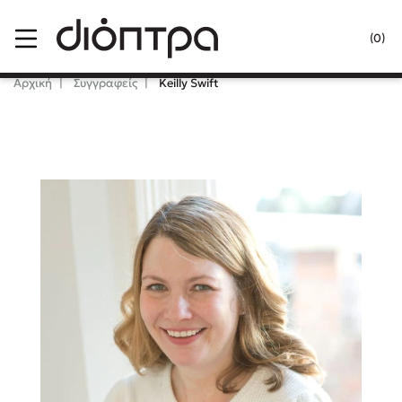
Menu
(0)
Κλείσιμο
Αρχική
Συγγραφείς
Keilly Swift
Δημοφιλή Βιβλία
Lidia Branković
Το ξενοδοχείο των συναισθημάτων
Χάρης Πολίτης
Καθρέφτης