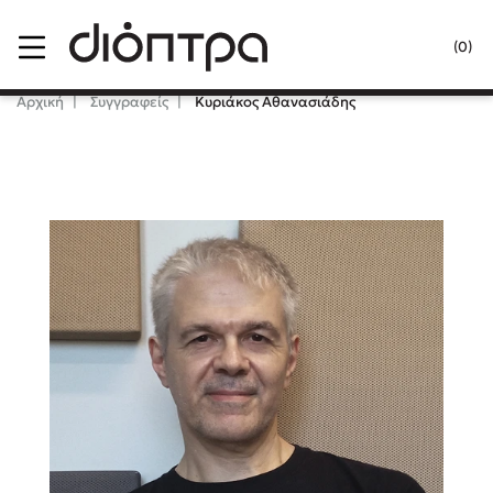
Menu
(0)
Κλείσιμο
Αρχική
Συγγραφείς
Κυριάκος Αθανασιάδης
Δημοφιλή Βιβλία
Lidia Branković
Το ξενοδοχείο των συναισθημάτων
Χάρης Πολίτης
Καθρέφτης