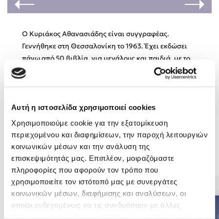
Κώστας Κρομμύδας
Ο Κυριάκος Αθανασιάδης είναι συγγραφέας.
Γεννήθηκε στη Θεσσαλονίκη το 1963. Έχει εκδώσει
Το λιμάνι μου είσαι εσύ
πάνω από 50 βιβλία, για μεγάλους και παιδιά, με το
όνομά του και με μία σειρά ψευδώνυμα. Από τις
εκδόσεις Διόπτρα κυκλοφορούν το μυθιστόρημα Το
καταφύγιο των ωραίων ψυχών και το παιδικό βιβλίο
Μπαμάδες και Μαμπάδες.
Αυτή η ιστοσελίδα χρησιμοποιεί cookies
Ιωάννης Γλωσσόπουλος
Χρησιμοποιούμε cookie για την εξατομίκευση
περιεχομένου και διαφημίσεων, την παροχή λειτουργιών
Ένας γίγαντας στο σχολείο
κοινωνικών μέσων και την ανάλυση της
επισκεψιμότητάς μας. Επιπλέον, μοιραζόμαστε
Βιβλία του Συγγραφέα
πληροφορίες που αφορούν τον τρόπο που
χρησιμοποιείτε τον ιστότοπό μας με συνεργάτες
Δανάη Δεληγεώργη
κοινωνικών μέσων, διαφήμισης και αναλύσεων, οι
οποίοι ενδεχομένως να τις συνδυάσουν με άλλες
Πάνω, κάτω, μπροστά, πίσω
πληροφορίες που τους έχετε παραχωρήσει ή τις οποίες