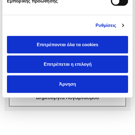
Εμπορικής προώθησης
Ρυθμίσεις
Mel Robbins
Σχόλια αναγνωστών
Επιτρέπονται όλα τα cookies
Συνδεθείτε ή κάντε εγγραφή για να γράψετε την
Η μέθοδος Αφήστε τους
αξιολόγησή σας
Επιτρέπεται η επιλογή
Συνδέσου
Άρνηση
Δημιουργία Λογαριασμού
Δημοφιλείς Συγγραφείς
Φυστίκι ΠουΚυλάει
Παύλος Καστανάς
El Sombrero