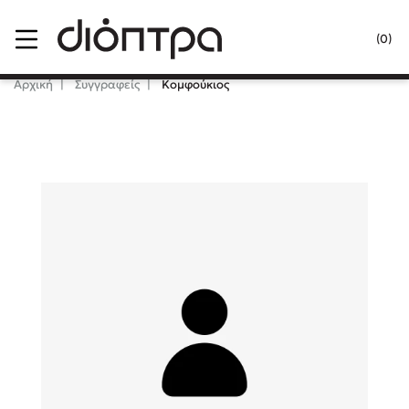
Menu
(0)
Κλείσιμο
Αρχική
Συγγραφείς
Κομφούκιος
Δημοφιλή Βιβλία
Lidia Branković
Το ξενοδοχείο των συναισθημάτων
Χάρης Πολίτης
Καθρέφτης