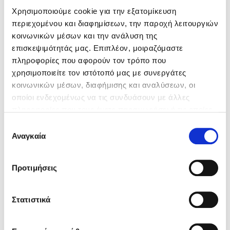
Χρησιμοποιούμε cookie για την εξατομίκευση
περιεχομένου και διαφημίσεων, την παροχή λειτουργιών
Κώστας Κρομμύδας
κοινωνικών μέσων και την ανάλυση της
επισκεψιμότητάς μας. Επιπλέον, μοιραζόμαστε
Το λιμάνι μου είσαι εσύ
πληροφορίες που αφορούν τον τρόπο που
χρησιμοποιείτε τον ιστότοπό μας με συνεργάτες
κοινωνικών μέσων, διαφήμισης και αναλύσεων, οι
οποίοι ενδεχομένως να τις συνδυάσουν με άλλες
πληροφορίες που τους έχετε παραχωρήσει ή τις οποίες
Ιωάννης Γλωσσόπουλος
έχουν συλλέξει σε σχέση με την από μέρους σας χρήση
Επιλογή
των υπηρεσιών τους. Αν συνεχίσετε να χρησιμοποιείτε
Αναγκαία
Κομφούκιος,
John Adair
συγκατάθεσης
Ένας γίγαντας στο σχολείο
την ιστοσελίδα μας, συναινείτε στη χρήση των cookies
μας.
Προτιμήσεις
Κομφούκιος - Περί ηγεσίας
Στατιστικά
Δανάη Δεληγεώργη
Τιμή εκδότη
11.10€
Τιμή dioptra.gr
9.99€
Πάνω, κάτω, μπροστά, πίσω