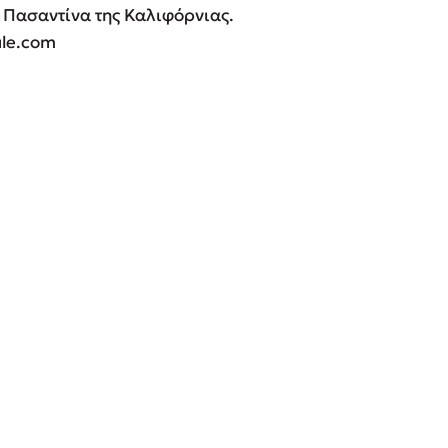
ν Πασαντίνα της Καλιφόρνιας.
 BBQ pizza
ule.com
βάσεις σε
νάγκη μας για
ση με τη
; Κάνε το
η σου!