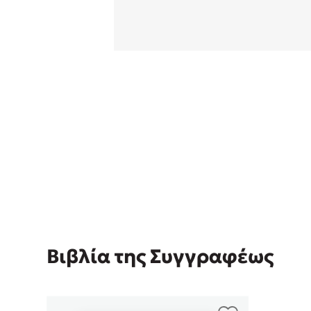
Rebecca Yar
Playlist
Teo Benedett
Τζένη Κουτσ
Emily Henry
Στέφανος Ξενάκης
Ali Hazelwoo
Το λεξικό της ζωής σου
Cori Doerrfe
Pierdomenico
Δανάη Ιμπρ
Κώστας Κρομμύδας
Το λιμάνι μου είσαι εσύ
Βιβλία της Συγγραφέως
Ιωάννης Γλωσσόπουλος
Ένας γίγαντας στο σχολείο