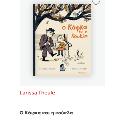
Δανάη Δεληγεώργη
Πάνω, κάτω, μπροστά, πίσω
Mel Robbins
Η μέθοδος Αφήστε τους
Larissa Theule
Ο Κάφκα και η κούκλα