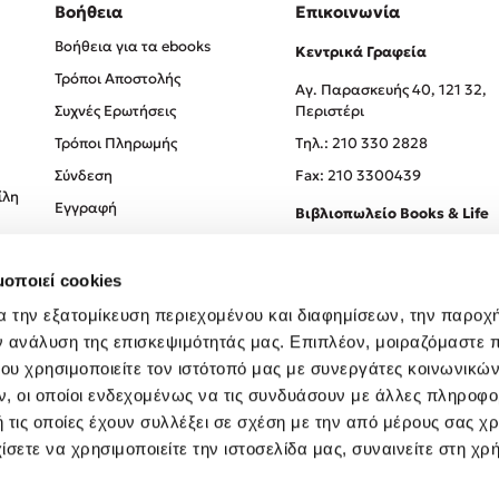
Βοήθεια
Επικοινωνία
Βοήθεια για τα ebooks
Κεντρικά Γραφεία
Τρόποι Αποστολής
Αγ. Παρασκευής 40, 121 32,
Συχνές Ερωτήσεις
Περιστέρι
Τρόποι Πληρωμής
Tηλ.: 210 330 2828
Σύνδεση
Fax: 210 3300439
ίλη
Εγγραφή
Βιβλιοπωλείο Books & Life
Σόλωνος 93-95, 106 78, Αθήν
μοποιεί cookies
Τηλ.:
210 330 0774
α την εξατομίκευση περιεχομένου και διαφημίσεων, την παροχ
ν ανάλυση της επισκεψιμότητάς μας. Επιπλέον, μοιραζόμαστε 
ου χρησιμοποιείτε τον ιστότοπό μας με συνεργάτες κοινωνικώ
, οι οποίοι ενδεχομένως να τις συνδυάσουν με άλλες πληροφο
 τις οποίες έχουν συλλέξει σε σχέση με την από μέρους σας χ
ίσετε να χρησιμοποιείτε την ιστοσελίδα μας, συναινείτε στη χρ