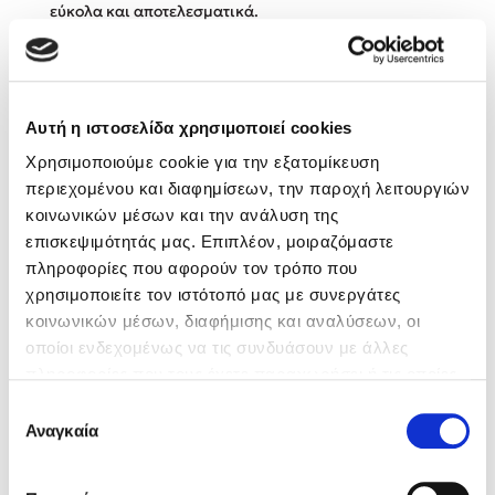
εύκολα και αποτελεσματικά.
Κώστας Κρομμύδας
Το λιμάνι μου είσαι εσύ
Αυτή η ιστοσελίδα χρησιμοποιεί cookies
Βιβλία των Συγγραφέων
Χρησιμοποιούμε cookie για την εξατομίκευση
περιεχομένου και διαφημίσεων, την παροχή λειτουργιών
κοινωνικών μέσων και την ανάλυση της
επισκεψιμότητάς μας. Επιπλέον, μοιραζόμαστε
Ιωάννης Γλωσσόπουλος
πληροφορίες που αφορούν τον τρόπο που
χρησιμοποιείτε τον ιστότοπό μας με συνεργάτες
Ένας γίγαντας στο σχολείο
κοινωνικών μέσων, διαφήμισης και αναλύσεων, οι
οποίοι ενδεχομένως να τις συνδυάσουν με άλλες
πληροφορίες που τους έχετε παραχωρήσει ή τις οποίες
έχουν συλλέξει σε σχέση με την από μέρους σας χρήση
Επιλογή
των υπηρεσιών τους. Αν συνεχίσετε να χρησιμοποιείτε
Αναγκαία
Δανάη Δεληγεώργη
συγκατάθεσης
την ιστοσελίδα μας, συναινείτε στη χρήση των cookies
μας.
Πάνω, κάτω, μπροστά, πίσω