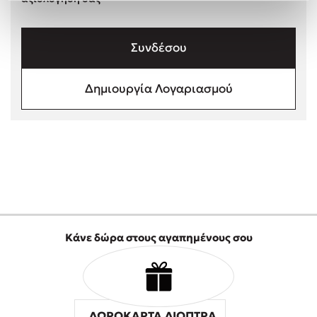
Στέφανος Ξενάκης
Sebastian Fitzek
Συνδέσου
Freida McFadden
Κατρίνα Τσάνταλη
Δημιουργία Λογαριασμού
Lucinda Riley
Mimi Matthews
Benzamin Bécue
Rebecca Yarros
Teo Benedetti
Τζένη Κουτσοδημητροπούλου
Emily Henry
Ali Hazelwood
Κάνε δώρα στους αγαπημένους σου
Cori Doerrfeld
Pierdomenico Baccalario
Δανάη Ιμπραχήμ
ΔΩΡΟΚΑΡΤΑ ΔΙΟΠΤΡΑ