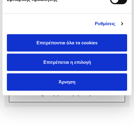
Ρυθμίσεις
Σχόλια αναγνωστών
Mel Robbins
Επιτρέπονται όλα τα cookies
Συνδεθείτε ή κάντε εγγραφή για να γράψετε την
Η μέθοδος Αφήστε τους
αξιολόγησή σας
Επιτρέπεται η επιλογή
Συνδέσου
Άρνηση
Δημιουργία Λογαριασμού
Δημοφιλείς Συγγραφείς
Φυστίκι ΠουΚυλάει
Παύλος Καστανάς
El Sombrero