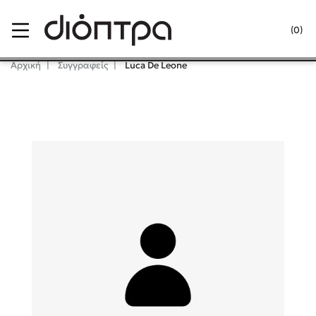
Menu
(0)
Κλείσιμο
Αρχική
Συγγραφείς
Luca De Leone
Δημοφιλή Βιβλία
Lidia Branković
Το ξενοδοχείο των συναισθημάτων
Χάρης Πολίτης
Καθρέφτης