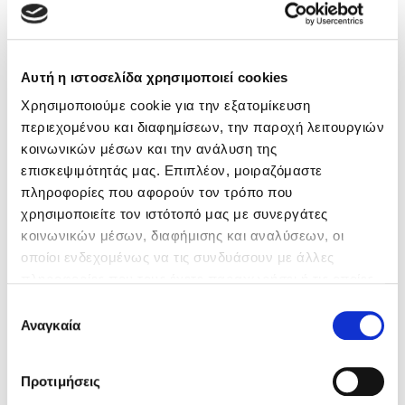
Κώστας Κρομμύδας
Βιβλία της Συγγραφέως
Αυτή η ιστοσελίδα χρησιμοποιεί cookies
Το λιμάνι μου είσαι εσύ
Χρησιμοποιούμε cookie για την εξατομίκευση
περιεχομένου και διαφημίσεων, την παροχή λειτουργιών
κοινωνικών μέσων και την ανάλυση της
επισκεψιμότητάς μας. Επιπλέον, μοιραζόμαστε
πληροφορίες που αφορούν τον τρόπο που
Ιωάννης Γλωσσόπουλος
χρησιμοποιείτε τον ιστότοπό μας με συνεργάτες
κοινωνικών μέσων, διαφήμισης και αναλύσεων, οι
Ένας γίγαντας στο σχολείο
οποίοι ενδεχομένως να τις συνδυάσουν με άλλες
πληροφορίες που τους έχετε παραχωρήσει ή τις οποίες
έχουν συλλέξει σε σχέση με την από μέρους σας χρήση
Επιλογή
των υπηρεσιών τους. Αν συνεχίσετε να χρησιμοποιείτε
Αναγκαία
συγκατάθεσης
την ιστοσελίδα μας, συναινείτε στη χρήση των cookies
Δανάη Δεληγεώργη
μας.
Προτιμήσεις
Πάνω, κάτω, μπροστά, πίσω