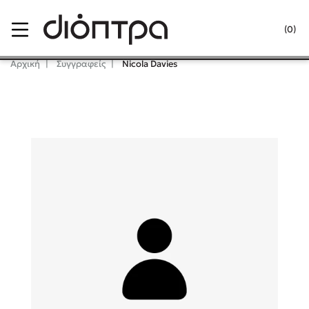
Menu
(0)
Κλείσιμο
Αρχική
Συγγραφείς
Nicola Davies
Δημοφιλή Βιβλία
Lidia Branković
Το ξενοδοχείο των συναισθημάτων
Χάρης Πολίτης
Καθρέφτης