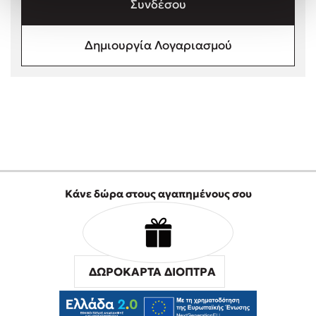
Συνδέσου
Στέφανος Ξενάκης
Sebastian Fitzek
Δημιουργία Λογαριασμού
Freida McFadden
Κατρίνα Τσάνταλη
Lucinda Riley
Mimi Matthews
Benzamin Bécue
Rebecca Yarros
Teo Benedetti
Τζένη Κουτσοδημητροπούλου
Κάνε δώρα στους αγαπημένους σου
Emily Henry
Ali Hazelwood
Cori Doerrfeld
Pierdomenico Baccalario
ΔΩΡΟΚΑΡΤΑ ΔΙΟΠΤΡΑ
Δανάη Ιμπραχήμ