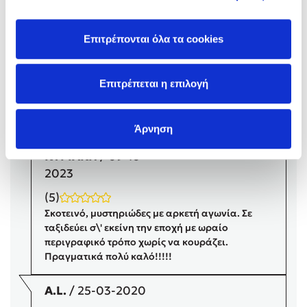
Στέφανος Ξενάκης
Sebastian Fitzek
Επιτρέπονται όλα τα cookies
Συνδέσου
Freida McFadden
Κατρίνα Τσάνταλη
Επιτρέπεται η επιλογή
Δημιουργία Λογαριασμού
Lucinda Riley
Mimi Matthews
Benzamin Bécue
Άρνηση
Rebecca Yarros
ΚΥΡΙΑΚΗ
/ 09-10-
Teo Benedetti
2023
Τζένη Κουτσοδημητροπούλου
(5)
Emily Henry
Σκοτεινό, μυστηριώδες με αρκετή αγωνία. Σε
Ali Hazelwood
ταξιδεύει σ\' εκείνη την εποχή με ωραίο
Cori Doerrfeld
περιγραφικό τρόπο χωρίς να κουράζει.
Πραγματικά πολύ καλό!!!!!
Pierdomenico Baccalario
Δανάη Ιμπραχήμ
A.L.
/ 25-03-2020