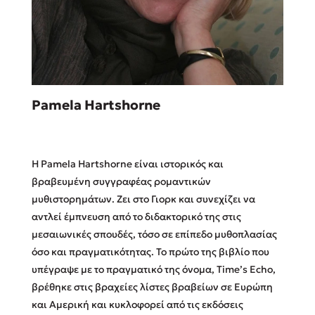
Sebastian Fitzek
Pamela Hartshorne
Playlist
Η Pamela Hartshorne είναι ιστορικός και
βραβευμένη συγγραφέας ρομαντικών
μυθιστορημάτων. Ζει στο Γιορκ και συνεχίζει να
αντλεί έμπνευση από το διδακτορικό της στις
Στέφανος Ξενάκης
μεσαιωνικές σπουδές, τόσο σε επίπεδο μυθοπλασίας
Το λεξικό της ζωής σου
όσο και πραγματικότητας. Το πρώτο της βιβλίο που
υπέγραψε με το πραγματικό της όνομα, Time’s Echo,
βρέθηκε στις βραχείες λίστες βραβείων σε Ευρώπη
και Αμερική και κυκλοφορεί από τις εκδόσεις