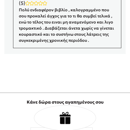
(5)
Δημοφιλή Άρθρα
Πολύ ενδιαφέρον βιβλίο , καλογραμμένο που
σου προκαλεί άγχος για το τι θα συμβεί τελικά ,
Τεστ: Ποιο αστυνομικό βιβλίο σου ταιριάζει για το καλοκαίρι;
ενώ το τέλος του ειναι μη αναμενόμενο και λιγο
3 βιβλία βασισμένα σε αληθινά γεγονότα!
τρομακτικό . Διαβάζεται άνετα χωρίς να γίνεται
Ο εθισμός των παιδιών στις οθόνες δεν είναι «το πρόβλημα»
κουραστικό και το συστήνω στους λάτρεις της
συγκεκριμένης χρονικής περιόδου .
Μια λέξη που συχνά νιώθεις αλλά την αγνοείς
Τι είναι η νευροποικιλότητα; Η Δρ. Δανάη Δεληγεώργη
απαντά!
Συγχαρητήρια, Πέθανες! Μια ξενάγηση στον Άδη της
ελληνικής μυθολογίας
Εύκολη συνταγή για chicken BBQ pizza από τον Άκη
Πετρετζίκη!
3 βιβλία που μπορείς να διαβάσεις σε μια μέρα!
Διακοπές με τα παιδιά: Η ανάγκη μας για παύση σε μετωπική
Κάνε δώρα στους αγαπημένους σου
σύγκρουση με τη δική τους για εκτόνωση
Πάνω, κάτω, μπροστά, πίσω; Κάνε το τεστ και ανακάλυψε την
τάση σου!