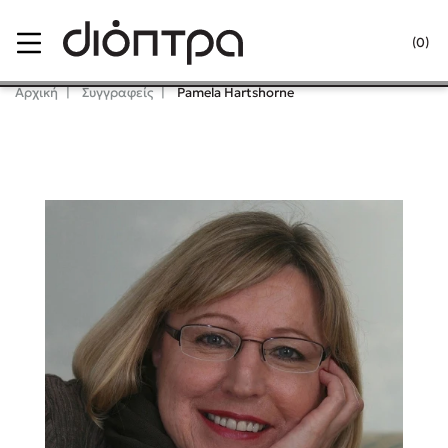
Menu
(0)
Κλείσιμο
Αρχική
Συγγραφείς
Pamela Hartshorne
Δημοφιλή Βιβλία
Lidia Branković
Το ξενοδοχείο των συναισθημάτων
Χάρης Πολίτης
Καθρέφτης