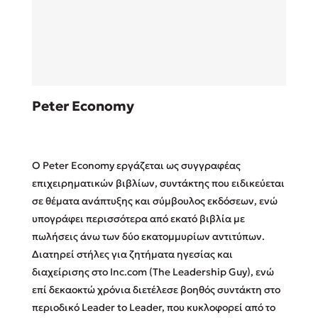
Sebastian Fitzek
Peter Economy
Playlist
Ο Peter Economy εργάζεται ως συγγραφέας
επιχειρηματικών βιβλίων, συντάκτης που ειδικεύεται
σε θέματα ανάπτυξης και σύμβουλος εκδό­σεων, ενώ
υπογράφει περισσότερα από εκατό βιβλία με
Στέφανος Ξενάκης
πωλήσεις άνω των δύο εκατομμυρίων αντιτύπων.
Το λεξικό της ζωής σου
Δια­τηρεί στήλες για ζητήματα ­ηγεσίας και
διαχείρισης στο Inc.com (The Leadership Guy), ενώ
επί δεκαοκτώ χρόνια διετέλεσε βοηθός συντάκτη στο
περιοδικό Leader to Leader, που κυκλοφορεί από το