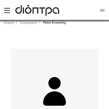
Menu
(0)
Κλείσιμο
Αρχική
Συγγραφείς
Peter Economy
Δημοφιλή Βιβλία
Lidia Branković
Το ξενοδοχείο των συναισθημάτων
Χάρης Πολίτης
Καθρέφτης