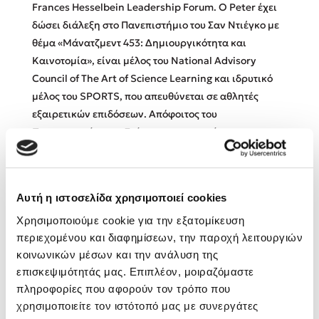
Frances Hesselbein Leadership Forum. Ο Peter έχει
δώσει διάλεξη στο Πανεπιστήμιο του Σαν Ντιέγκο με
Κώστας Κρομμύδας
θέμα «Μάνατζμεντ 453: Δημιουργικότητα και
Καινοτομία», είναι μέλος του National Advisory
Το λιμάνι μου είσαι εσύ
Council of The Art of Science Learning και ιδρυτικό
μέλος του SPORTS, που απευθύνεται σε αθλητές
εξαιρετικών επιδόσεων. Απόφοιτος του
Πανεπιστημίου του Στάνφορντ με πτυχίο στην
Οικονομία και τη Βιολογία, έχει συνεργαστεί με
μερικούς από τους κορυ­φαίους στοχαστές σε θέματα
Ιωάννης Γλωσσόπουλος
επιχειρήσεων, ηγεσίας και τεχνολογίας. Για
Αυτή η ιστοσελίδα χρησιμοποιεί cookies
Ένας γίγαντας στο σχολείο
περισσότερα: www.petereconomy.com
Χρησιμοποιούμε cookie για την εξατομίκευση
www.inc.com/author/peter-economy @bizzwriter
περιεχομένου και διαφημίσεων, την παροχή λειτουργιών
(Twitter)
κοινωνικών μέσων και την ανάλυση της
επισκεψιμότητάς μας. Επιπλέον, μοιραζόμαστε
Δανάη Δεληγεώργη
πληροφορίες που αφορούν τον τρόπο που
χρησιμοποιείτε τον ιστότοπό μας με συνεργάτες
Πάνω, κάτω, μπροστά, πίσω
Βιβλία του Συγγραφέα