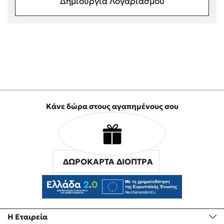
Δημιουργία Λογαριασμού
Δημοφιλή Άρθρα
3 βιβλία βασισμένα σε αληθινά γεγονότα!
Τεστ: Ποιο αστυνομικό βιβλίο σου ταιριάζει για το καλοκαίρι;
Ο εθισμός των παιδιών στις οθόνες δεν είναι «το πρόβλημα»
Μια λέξη που συχνά νιώθεις αλλά την αγνοείς
Τι είναι η νευροποικιλότητα; Η Δρ. Δανάη Δεληγεώργη
απαντά!
Κάνε δώρα στους αγαπημένους σου
Συγχαρητήρια, Πέθανες! Μια ξενάγηση στον Άδη της
ελληνικής μυθολογίας
3 βιβλία που μπορείς να διαβάσεις σε μια μέρα!
Εύκολη συνταγή για chicken BBQ pizza από τον Άκη
Πετρετζίκη!
ΔΩΡΟΚΑΡΤΑ ΔΙΟΠΤΡΑ
Διακοπές με τα παιδιά: Η ανάγκη μας για παύση σε μετωπική
σύγκρουση με τη δική τους για εκτόνωση
Πάνω, κάτω, μπροστά, πίσω; Κάνε το τεστ και ανακάλυψε την
τάση σου!
Η Εταιρεία