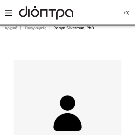
Menu
(0)
Κλείσιμο
Αρχική
Συγγραφείς
Robyn Silverman, PhD
Δημοφιλή Βιβλία
Lidia Branković
Το ξενοδοχείο των συναισθημάτων
Χάρης Πολίτης
Καθρέφτης