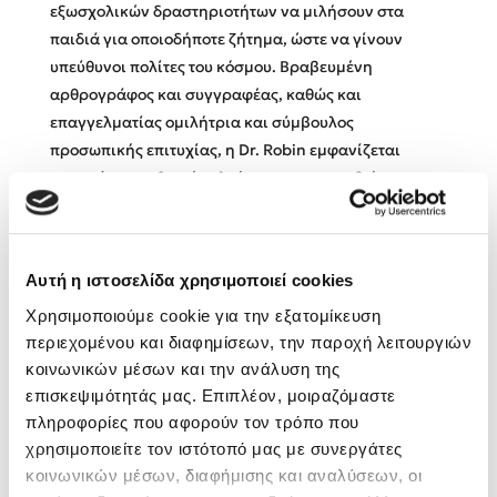
εξωσχολικών δραστηριοτήτων να μιλήσουν στα
παιδιά για οποιοδήποτε ζήτημα, ώστε να γίνουν
Κώστας Κρομμύδας
υπεύθυνοι πολίτες του κόσμου. Βραβευμένη
αρθρογράφος και συγγραφέας, καθώς και
Το λιμάνι μου είσαι εσύ
επαγγελματίας ομιλήτρια και σύμβουλος
προσωπικής επιτυχίας, η Dr. Robin εμφανίζεται
τακτικά στην εθνική τηλεόραση και το ραδιόφωνο,
συμπεριλαμβανομένων των CBS Early Show, The Tyra
Show, Fox News, Nightline Today Show, Good
Morning America. Η δουλειά της έχει παρουσιαστεί
Ιωάννης Γλωσσόπουλος
Αυτή η ιστοσελίδα χρησιμοποιεί cookies
στους New York Times, στη Washington Post, στη
Ένας γίγαντας στο σχολείο
Χρησιμοποιούμε cookie για την εξατομίκευση
Chicago Tribune, στο CNN.com και σε πολλά άλλα.
περιεχομένου και διαφημίσεων, την παροχή λειτουργιών
κοινωνικών μέσων και την ανάλυση της
επισκεψιμότητάς μας. Επιπλέον, μοιραζόμαστε
πληροφορίες που αφορούν τον τρόπο που
Δανάη Δεληγεώργη
Βιβλία της Συγγραφέως
χρησιμοποιείτε τον ιστότοπό μας με συνεργάτες
κοινωνικών μέσων, διαφήμισης και αναλύσεων, οι
Πάνω, κάτω, μπροστά, πίσω