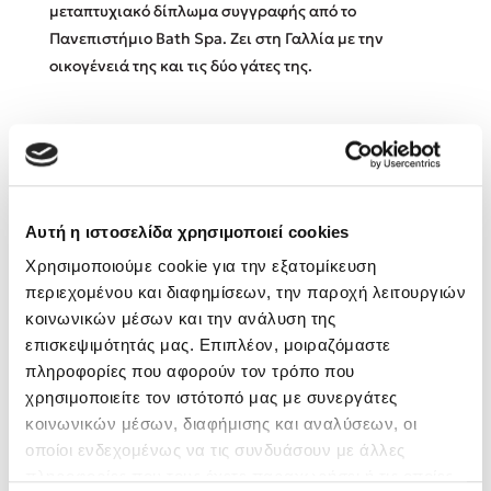
μεταπτυχιακό δίπλωμα συγγραφής από το
Πανεπιστήμιο Bath Spa. Ζει στη Γαλλία με την
Κώστας Κρομμύδας
οικογένειά της και τις δύο γάτες της.
Το λιμάνι μου είσαι εσύ
Βιβλία της Συγγραφέως
Αυτή η ιστοσελίδα χρησιμοποιεί cookies
Ιωάννης Γλωσσόπουλος
Χρησιμοποιούμε cookie για την εξατομίκευση
περιεχομένου και διαφημίσεων, την παροχή λειτουργιών
Ένας γίγαντας στο σχολείο
κοινωνικών μέσων και την ανάλυση της
επισκεψιμότητάς μας. Επιπλέον, μοιραζόμαστε
πληροφορίες που αφορούν τον τρόπο που
χρησιμοποιείτε τον ιστότοπό μας με συνεργάτες
κοινωνικών μέσων, διαφήμισης και αναλύσεων, οι
Δανάη Δεληγεώργη
οποίοι ενδεχομένως να τις συνδυάσουν με άλλες
πληροφορίες που τους έχετε παραχωρήσει ή τις οποίες
Πάνω, κάτω, μπροστά, πίσω