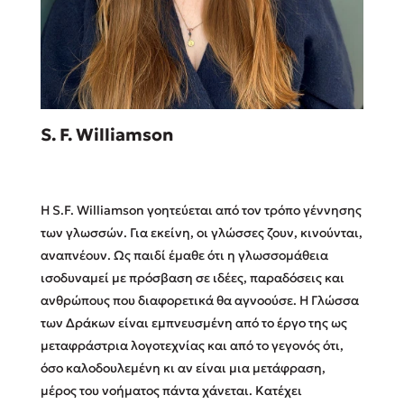
Sebastian Fitzek
S. F. Williamson
Playlist
H S.F. Williamson γοητεύεται από τον τρόπο γέννησης
των γλωσσών. Για εκείνη, οι γλώσσες ζουν, κινούνται,
αναπνέουν. Ως παιδί έμαθε ότι η γλωσσομάθεια
ισοδυναμεί με πρόσβαση σε ιδέες, παραδόσεις και
Στέφανος Ξενάκης
ανθρώπους που διαφορετικά θα αγνοούσε. Η Γλώσσα
Το λεξικό της ζωής σου
των Δράκων είναι εμπνευσμένη από το έργο της ως
μεταφράστρια λογοτεχνίας και από το γεγονός ότι,
όσο καλοδουλεμένη κι αν είναι μια μετάφραση,
μέρος του νοήματος πάντα χάνεται. Κατέχει