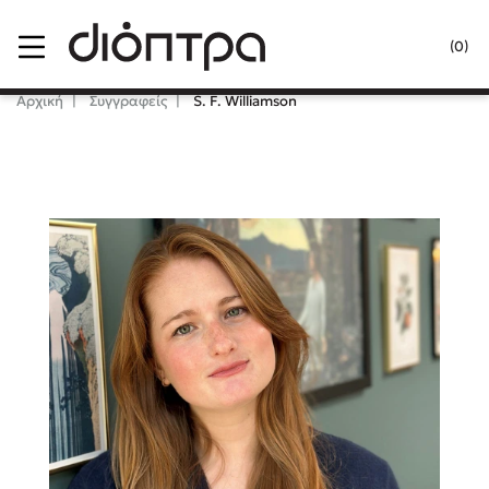
Menu
(0)
Κλείσιμο
Αρχική
Συγγραφείς
S. F. Williamson
Δημοφιλή Βιβλία
Lidia Branković
Το ξενοδοχείο των συναισθημάτων
Χάρης Πολίτης
Καθρέφτης