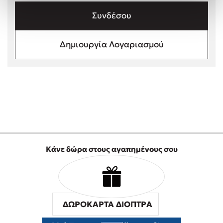
Στέφανος Ξενάκης
Συνδέσου
Sebastian Fitzek
Freida McFadden
Δημιουργία Λογαριασμού
Κατρίνα Τσάνταλη
Lucinda Riley
Mimi Matthews
Benzamin Bécue
Rebecca Yarros
Teo Benedetti
Τζένη Κουτσοδημητροπούλου
Emily Henry
Κάνε δώρα στους αγαπημένους σου
Ali Hazelwood
Cori Doerrfeld
Pierdomenico Baccalario
Δανάη Ιμπραχήμ
ΔΩΡΟΚΑΡΤΑ ΔΙΟΠΤΡΑ