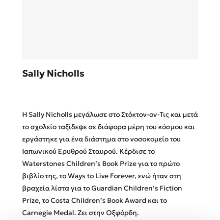
Sebastian Fitzek
Sally Nicholls
Playlist
Η Sally Nicholls μεγάλωσε στο Στόκτον-ον-Τις και μετά
το σχολείο ταξίδεψε σε διάφορα μέρη του κόσμου και
εργάστηκε για ένα διάστημα στο νοσοκομείο του
Ιαπωνικού Ερυθρού Σταυρού. Κέρδισε το
Στέφανος Ξενάκης
Waterstones Children’s Book Prize για το πρώτο
Το λεξικό της ζωής σου
βιβλίο της, το Ways to Live Forever, ενώ ήταν στη
βραχεία λίστα για το Guardian Children’s Fiction
Prize, το Costa Children’s Book Award και το
Carnegie Medal. Ζει στην Οξφόρδη.