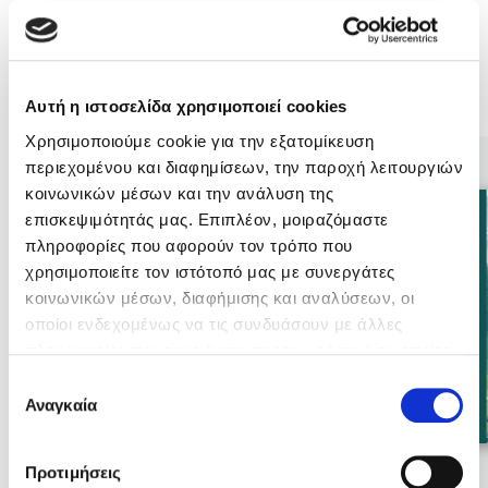
Κώστας Κρομμύδας
Βιβλία της Συγγραφέως
Το λιμάνι μου είσαι εσύ
Αυτή η ιστοσελίδα χρησιμοποιεί cookies
Χρησιμοποιούμε cookie για την εξατομίκευση
περιεχομένου και διαφημίσεων, την παροχή λειτουργιών
κοινωνικών μέσων και την ανάλυση της
επισκεψιμότητάς μας. Επιπλέον, μοιραζόμαστε
πληροφορίες που αφορούν τον τρόπο που
Ιωάννης Γλωσσόπουλος
χρησιμοποιείτε τον ιστότοπό μας με συνεργάτες
κοινωνικών μέσων, διαφήμισης και αναλύσεων, οι
Ένας γίγαντας στο σχολείο
οποίοι ενδεχομένως να τις συνδυάσουν με άλλες
πληροφορίες που τους έχετε παραχωρήσει ή τις οποίες
έχουν συλλέξει σε σχέση με την από μέρους σας χρήση
Επιλογή
των υπηρεσιών τους. Αν συνεχίσετε να χρησιμοποιείτε
Αναγκαία
συγκατάθεσης
Δανάη Δεληγεώργη
την ιστοσελίδα μας, συναινείτε στη χρήση των cookies
μας.
Προτιμήσεις
Πάνω, κάτω, μπροστά, πίσω