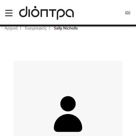
Menu
(0)
Κλείσιμο
Αρχική
Συγγραφείς
Sally Nicholls
Δημοφιλή Βιβλία
Lidia Branković
Το ξενοδοχείο των συναισθημάτων
Χάρης Πολίτης
Καθρέφτης