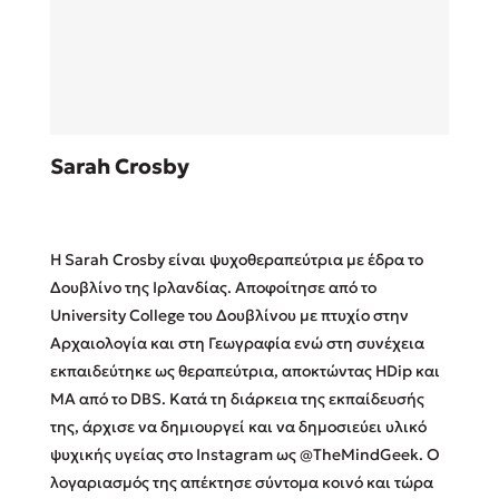
Sebastian Fitzek
Sarah Crosby
Playlist
Η Sarah Crosby είναι ψυχοθεραπεύτρια με έδρα το
Δουβλίνο της Ιρλανδίας. Αποφοίτησε από το
University College του Δουβλίνου με πτυχίο στην
Αρχαιολογία και στη Γεωγραφία ενώ στη συνέχεια
Στέφανος Ξενάκης
εκπαιδεύτηκε ως θεραπεύτρια, αποκτώντας HDip και
Το λεξικό της ζωής σου
MA από το DBS. Κατά τη διάρκεια της εκπαίδευσής
της, άρχισε να δημιουργεί και να δημοσιεύει υλικό
ψυχικής υγείας στο Instagram ως @TheMindGeek. Ο
λογαριασμός της απέκτησε σύντομα κοινό και τώρα