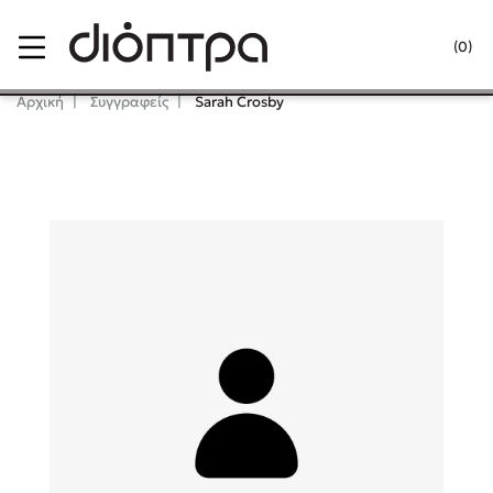
Menu
(0)
Κλείσιμο
Αρχική
Συγγραφείς
Sarah Crosby
Δημοφιλή Βιβλία
Lidia Branković
Το ξενοδοχείο των συναισθημάτων
Χάρης Πολίτης
Καθρέφτης