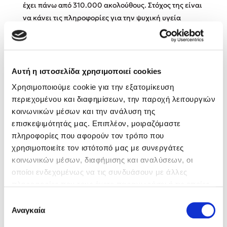
έχει πάνω από 310.000 ακολούθους. Στόχος της είναι
να κάνει τις πληροφορίες για την ψυχική υγεία
Κώστας Κρομμύδας
προσιτές και ενδιαφέρουσες.
Το λιμάνι μου είσαι εσύ
Αυτή η ιστοσελίδα χρησιμοποιεί cookies
Βιβλία της Συγγραφέως
Χρησιμοποιούμε cookie για την εξατομίκευση
περιεχομένου και διαφημίσεων, την παροχή λειτουργιών
κοινωνικών μέσων και την ανάλυση της
Ιωάννης Γλωσσόπουλος
επισκεψιμότητάς μας. Επιπλέον, μοιραζόμαστε
πληροφορίες που αφορούν τον τρόπο που
Ένας γίγαντας στο σχολείο
χρησιμοποιείτε τον ιστότοπό μας με συνεργάτες
κοινωνικών μέσων, διαφήμισης και αναλύσεων, οι
οποίοι ενδεχομένως να τις συνδυάσουν με άλλες
πληροφορίες που τους έχετε παραχωρήσει ή τις οποίες
έχουν συλλέξει σε σχέση με την από μέρους σας χρήση
Δανάη Δεληγεώργη
Επιλογή
των υπηρεσιών τους. Αν συνεχίσετε να χρησιμοποιείτε
Αναγκαία
συγκατάθεσης
την ιστοσελίδα μας, συναινείτε στη χρήση των cookies
Πάνω, κάτω, μπροστά, πίσω