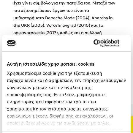
έχει γίνει σύμβολο για την πατρίδα του. Μεταξύ των
πιο αξιοσημείω­των έργων του είναι τα
Κώστας Κρομμύδας
μυθιστορήματα Depeche Mode (2004), Anarchy in
the UKR (2005), Voroshilovgrad (2010) και Το
Το λιμάνι μου είσαι εσύ
ορφανοτροφείο (2017), καθώς και η συλλογή
διηγημάτων και ποιημάτων Mesopotamia (2014). Το
2022 τιμήθηκε με το Βραβείο Ειρήνης που απονέμει η
Ένωση Εκδοτών και Βιβλιοπωλών της Γερμανίας στη
Διεθνή Έκθεση της Φρανκφούρτης.
Αυτή η ιστοσελίδα χρησιμοποιεί cookies
Ιωάννης Γλωσσόπουλος
Χρησιμοποιούμε cookie για την εξατομίκευση
περιεχομένου και διαφημίσεων, την παροχή λειτουργιών
Ένας γίγαντας στο σχολείο
κοινωνικών μέσων και την ανάλυση της
Βιβλία του Συγγραφέα
επισκεψιμότητάς μας. Επιπλέον, μοιραζόμαστε
πληροφορίες που αφορούν τον τρόπο που
χρησιμοποιείτε τον ιστότοπό μας με συνεργάτες
κοινωνικών μέσων, διαφήμισης και αναλύσεων, οι
Δανάη Δεληγεώργη
οποίοι ενδεχομένως να τις συνδυάσουν με άλλες
Πάνω, κάτω, μπροστά, πίσω
πληροφορίες που τους έχετε παραχωρήσει ή τις οποίες