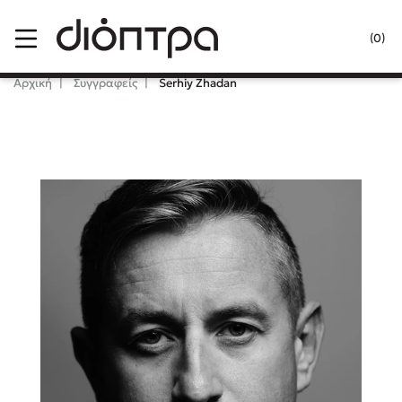
Menu
(0)
Κλείσιμο
Αρχική
Συγγραφείς
Serhiy Zhadan
Δημοφιλή Βιβλία
Lidia Branković
Το ξενοδοχείο των συναισθημάτων
Χάρης Πολίτης
Καθρέφτης