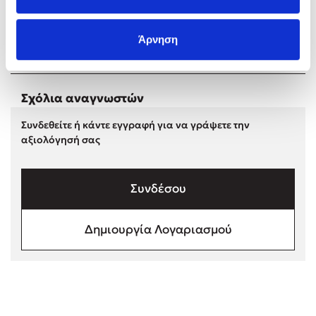
Στέφανος Ξενάκης
Sebastian Fitzek
Άρνηση
Freida McFadden
Κατρίνα Τσάνταλη
Lucinda Riley
Σχόλια αναγνωστών
Mimi Matthews
Συνδεθείτε ή κάντε εγγραφή για να γράψετε την
Benzamin Bécue
αξιολόγησή σας
Rebecca Yarros
Teo Benedetti
Συνδέσου
Τζένη Κουτσοδημητροπούλου
Emily Henry
Δημιουργία Λογαριασμού
Ali Hazelwood
Cori Doerrfeld
Pierdomenico Baccalario
Δανάη Ιμπραχήμ