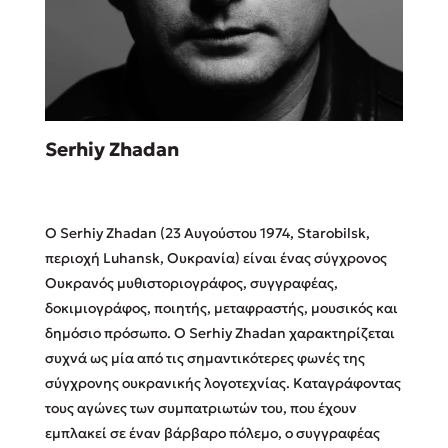
Sebastian Fitzek
Serhiy Zhadan
Playlist
Ο Serhiy Zhadan (23 Αυγούστου 1974, Starobilsk,
περιοχή Luhansk, Ουκρανία) είναι ένας σύγχρονος
Ουκρανός μυθιστοριογράφος, συγγραφέας,
δοκιμιογράφος, ποιητής, μεταφραστής, μουσικός και
Στέφανος Ξενάκης
δημόσιο πρόσωπο. Ο Serhiy Zhadan χαρακτηρίζεται
Το λεξικό της ζωής σου
συχνά ως μία από τις σημαντικότερες φωνές της
σύγχρονης ουκρανικής λογοτεχνίας. Καταγράφοντας
τους αγώνες των συμπατριωτών του, που έχουν
εμπλακεί σε έναν βάρβαρο πόλεμο, ο συγγραφέας