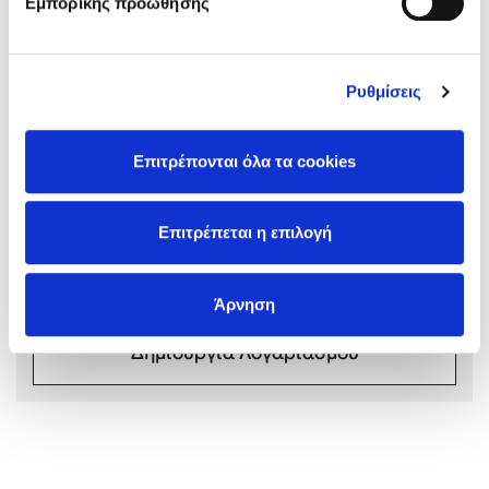
Εμπορικής προώθησης
Ρυθμίσεις
Mel Robbins
Σχόλια αναγνωστών
Επιτρέπονται όλα τα cookies
Συνδεθείτε ή κάντε εγγραφή για να γράψετε την
Η μέθοδος Αφήστε τους
αξιολόγησή σας
Επιτρέπεται η επιλογή
Συνδέσου
Άρνηση
Δημιουργία Λογαριασμού
Δημοφιλείς Συγγραφείς
Φυστίκι ΠουΚυλάει
Παύλος Καστανάς
El Sombrero