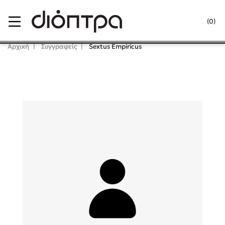
Menu
(0)
Κλείσιμο
Αρχική
Συγγραφείς
Sextus Empiricus
Δημοφιλή Βιβλία
Lidia Branković
Το ξενοδοχείο των συναισθημάτων
Χάρης Πολίτης
Καθρέφτης