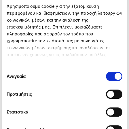
Χρησιμοποιούμε cookie για την εξατομίκευση
περιεχομένου και διαφημίσεων, την παροχή λειτουργιών
Κώστας Κρομμύδας
κοινωνικών μέσων και την ανάλυση της
επισκεψιμότητάς μας. Επιπλέον, μοιραζόμαστε
Το λιμάνι μου είσαι εσύ
πληροφορίες που αφορούν τον τρόπο που
χρησιμοποιείτε τον ιστότοπό μας με συνεργάτες
κοινωνικών μέσων, διαφήμισης και αναλύσεων, οι
οποίοι ενδεχομένως να τις συνδυάσουν με άλλες
πληροφορίες που τους έχετε παραχωρήσει ή τις οποίες
Ιωάννης Γλωσσόπουλος
έχουν συλλέξει σε σχέση με την από μέρους σας χρήση
Επιλογή
των υπηρεσιών τους. Αν συνεχίσετε να χρησιμοποιείτε
Αναγκαία
Richard Bett,
Sextus Empiricus
συγκατάθεσης
Ένας γίγαντας στο σχολείο
την ιστοσελίδα μας, συναινείτε στη χρήση των cookies
μας.
Προτιμήσεις
Πώς να έχεις ανοιχτό μυαλό - Ένας αρχαίος οδη
…
Στατιστικά
Δανάη Δεληγεώργη
Τιμή εκδότη
11.10€
Τιμή dioptra.gr
9.99€
Πάνω, κάτω, μπροστά, πίσω