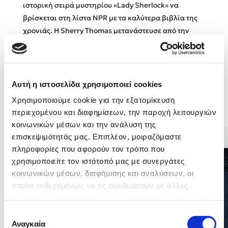
ιστορική σειρά μυστηρίου «Lady Sherlock» να
βρίσκεται στη λίστα NPR με τα καλύτερα βιβλία της
Κώστας Κρομμύδας
χρονιάς. Η Sherry Thomas μετανάστευσε από την
Κίνα στην ηλικία των 13 ετών και τα αγγλικά είναι η
Το λιμάνι μου είσαι εσύ
δεύτερη γλώσσα της. www.sherrythomas.com
Αυτή η ιστοσελίδα χρησιμοποιεί cookies
Χρησιμοποιούμε cookie για την εξατομίκευση
Βιβλία της Συγγραφέως
περιεχομένου και διαφημίσεων, την παροχή λειτουργιών
Ιωάννης Γλωσσόπουλος
κοινωνικών μέσων και την ανάλυση της
επισκεψιμότητάς μας. Επιπλέον, μοιραζόμαστε
Ένας γίγαντας στο σχολείο
πληροφορίες που αφορούν τον τρόπο που
χρησιμοποιείτε τον ιστότοπό μας με συνεργάτες
κοινωνικών μέσων, διαφήμισης και αναλύσεων, οι
οποίοι ενδεχομένως να τις συνδυάσουν με άλλες
πληροφορίες που τους έχετε παραχωρήσει ή τις οποίες
Δανάη Δεληγεώργη
έχουν συλλέξει σε σχέση με την από μέρους σας χρήση
Επιλογή
των υπηρεσιών τους. Αν συνεχίσετε να χρησιμοποιείτε
Πάνω, κάτω, μπροστά, πίσω
Αναγκαία
συγκατάθεσης