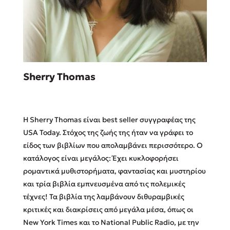
Sebastian Fitzek
Sherry Thomas
Playlist
Η Sherry Thomas είναι best seller συγγραφέας της
USA Today. Στόχος της ζωής της ήταν να γράφει το
είδος των βιβλίων που απολαμβάνει περισσότερο. Ο
κατάλογος είναι μεγάλος: Έχει κυκλοφορήσει
Στέφανος Ξενάκης
ρομαντικά μυθιστορήματα, φαντασίας και μυστηρίου
Το λεξικό της ζωής σου
και τρία βιβλία εμπνευσμένα από τις πολεμικές
τέχνες! Τα βιβλία της λαμβάνουν διθυραμβικές
κριτικές και διακρίσεις από μεγάλα μέσα, όπως οι
New York Times και το National Public Radio, με την