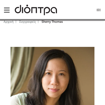
Menu
(0)
Κλείσιμο
Αρχική
Συγγραφείς
Sherry Thomas
Δημοφιλή Βιβλία
Lidia Branković
Το ξενοδοχείο των συναισθημάτων
Χάρης Πολίτης
Καθρέφτης