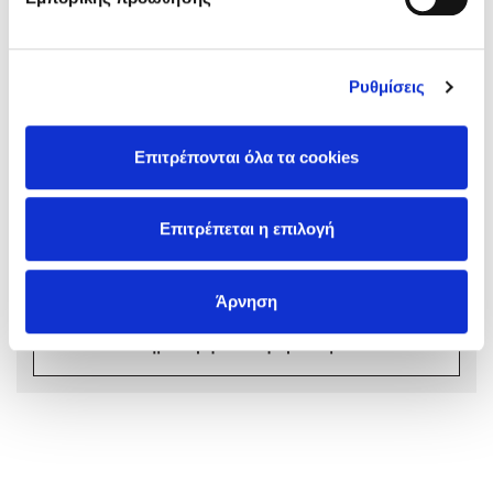
Ρυθμίσεις
Σχόλια αναγνωστών
Mel Robbins
Επιτρέπονται όλα τα cookies
Συνδεθείτε ή κάντε εγγραφή για να γράψετε την
Η μέθοδος Αφήστε τους
αξιολόγησή σας
Επιτρέπεται η επιλογή
Συνδέσου
Άρνηση
Δημιουργία Λογαριασμού
Δημοφιλείς Συγγραφείς
Φυστίκι ΠουΚυλάει
Παύλος Καστανάς
El Sombrero