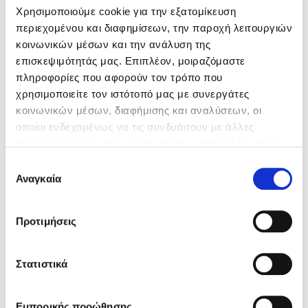
Χρησιμοποιούμε cookie για την εξατομίκευση
περιεχομένου και διαφημίσεων, την παροχή λειτουργιών
Κώστας Κρομμύδας
κοινωνικών μέσων και την ανάλυση της
επισκεψιμότητάς μας. Επιπλέον, μοιραζόμαστε
Το λιμάνι μου είσαι εσύ
πληροφορίες που αφορούν τον τρόπο που
χρησιμοποιείτε τον ιστότοπό μας με συνεργάτες
κοινωνικών μέσων, διαφήμισης και αναλύσεων, οι
οποίοι ενδεχομένως να τις συνδυάσουν με άλλες
πληροφορίες που τους έχετε παραχωρήσει ή τις οποίες
έχουν συλλέξει σε σχέση με την από μέρους σας χρήση
Ιωάννης Γλωσσόπουλος
Επιλογή
Sophy Henn
των υπηρεσιών τους. Αν συνεχίσετε να χρησιμοποιείτε
Αναγκαία
συγκατάθεσης
Ένας γίγαντας στο σχολείο
την ιστοσελίδα μας, συναινείτε στη χρήση των cookies
μας.
Δεν μου αρέσει τίποτα!
Προτιμήσεις
Στατιστικά
Τιμή εκδότη
Δανάη Δεληγεώργη
13.30€
Τιμή dioptra.gr
11.97€
Πάνω, κάτω, μπροστά, πίσω
Εμπορικής προώθησης