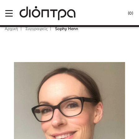
Menu
(0)
Κλείσιμο
Αρχική
Συγγραφείς
Sophy Henn
Δημοφιλή Βιβλία
Lidia Branković
Το ξενοδοχείο των συναισθημάτων
Χάρης Πολίτης
Καθρέφτης