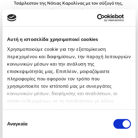
Τσάρλεστον της Νότιας Καρολίνας με τον σύζυγό της,
Μπριτ, και τη σκυλίτσα της, τη Μάκο.
Κώστας Κρομμύδας
Το λιμάνι μου είσαι εσύ
Αυτή η ιστοσελίδα χρησιμοποιεί cookies
Βιβλία της Συγγραφέως
Χρησιμοποιούμε cookie για την εξατομίκευση
περιεχομένου και διαφημίσεων, την παροχή λειτουργιών
κοινωνικών μέσων και την ανάλυση της
επισκεψιμότητάς μας. Επιπλέον, μοιραζόμαστε
Ιωάννης Γλωσσόπουλος
πληροφορίες που αφορούν τον τρόπο που
χρησιμοποιείτε τον ιστότοπό μας με συνεργάτες
Ένας γίγαντας στο σχολείο
κοινωνικών μέσων, διαφήμισης και αναλύσεων, οι
οποίοι ενδεχομένως να τις συνδυάσουν με άλλες
πληροφορίες που τους έχετε παραχωρήσει ή τις οποίες
έχουν συλλέξει σε σχέση με την από μέρους σας χρήση
Επιλογή
Δανάη Δεληγεώργη
των υπηρεσιών τους. Αν συνεχίσετε να χρησιμοποιείτε
Αναγκαία
συγκατάθεσης
την ιστοσελίδα μας, συναινείτε στη χρήση των cookies
Πάνω, κάτω, μπροστά, πίσω
μας.