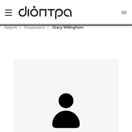
Menu
(0)
Κλείσιμο
Αρχική
Συγγραφείς
Stacy Willingham
Δημοφιλή Βιβλία
Lidia Branković
Το ξενοδοχείο των συναισθημάτων
Χάρης Πολίτης
Καθρέφτης