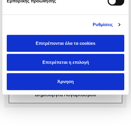
Εμπορικής προώθησης
Ρυθμίσεις
Mel Robbins
Σχόλια αναγνωστών
Επιτρέπονται όλα τα cookies
Συνδεθείτε ή κάντε εγγραφή για να γράψετε την
Η μέθοδος Αφήστε τους
αξιολόγησή σας
Επιτρέπεται η επιλογή
Συνδέσου
Άρνηση
Δημιουργία Λογαριασμού
Δημοφιλείς Συγγραφείς
Φυστίκι ΠουΚυλάει
Παύλος Καστανάς
El Sombrero