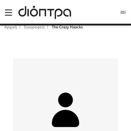
Menu
(0)
Κλείσιμο
Αρχική
Συγγραφείς
The Crazy Haacks
Δημοφιλή Βιβλία
Lidia Branković
Το ξενοδοχείο των συναισθημάτων
Χάρης Πολίτης
Καθρέφτης