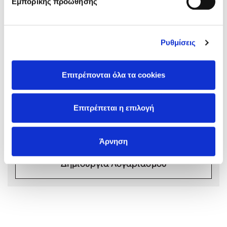
Εμπορικής προώθησης
Ρυθμίσεις
Mel Robbins
Σχόλια αναγνωστών
Επιτρέπονται όλα τα cookies
Συνδεθείτε ή κάντε εγγραφή για να γράψετε την
Η μέθοδος Αφήστε τους
αξιολόγησή σας
Επιτρέπεται η επιλογή
Συνδέσου
Άρνηση
Δημιουργία Λογαριασμού
Δημοφιλείς Συγγραφείς
Φυστίκι ΠουΚυλάει
Παύλος Καστανάς
El Sombrero