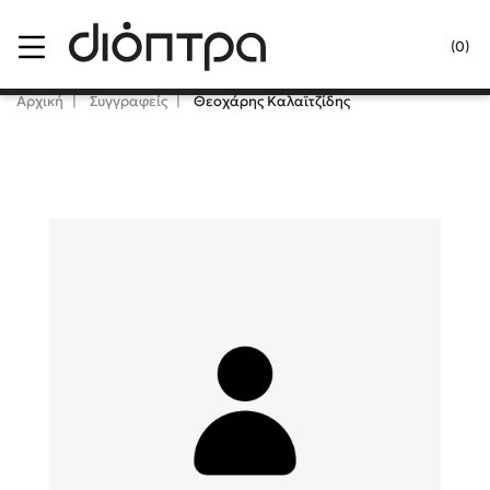
Menu
(0)
Κλείσιμο
Αρχική
Συγγραφείς
Θεοχάρης Καλαϊτζίδης
Δημοφιλή Βιβλία
Lidia Branković
Το ξενοδοχείο των συναισθημάτων
Χάρης Πολίτης
Καθρέφτης