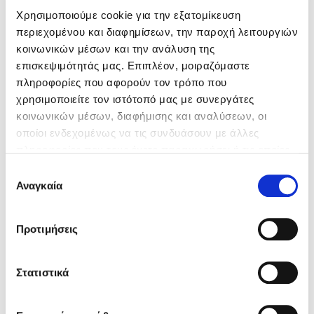
Χρησιμοποιούμε cookie για την εξατομίκευση
περιεχομένου και διαφημίσεων, την παροχή λειτουργιών
Κώστας Κρομμύδας
κοινωνικών μέσων και την ανάλυση της
επισκεψιμότητάς μας. Επιπλέον, μοιραζόμαστε
Το λιμάνι μου είσαι εσύ
πληροφορίες που αφορούν τον τρόπο που
χρησιμοποιείτε τον ιστότοπό μας με συνεργάτες
κοινωνικών μέσων, διαφήμισης και αναλύσεων, οι
οποίοι ενδεχομένως να τις συνδυάσουν με άλλες
πληροφορίες που τους έχετε παραχωρήσει ή τις οποίες
Ιωάννης Γλωσσόπουλος
έχουν συλλέξει σε σχέση με την από μέρους σας χρήση
Επιλογή
των υπηρεσιών τους. Αν συνεχίσετε να χρησιμοποιείτε
Αναγκαία
Τατιάνα Κίρχοφ,
Γιώργος Περαντωνάκης
συγκατάθεσης
Ένας γίγαντας στο σχολείο
την ιστοσελίδα μας, συναινείτε στη χρήση των cookies
μας.
Προτιμήσεις
Από το τοπικό στο παγκόσμιο
Στατιστικά
Δανάη Δεληγεώργη
Τιμή εκδότη
15.50€
Τιμή dioptra.gr
13.95€
Πάνω, κάτω, μπροστά, πίσω