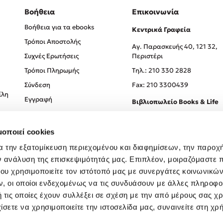
Βοήθεια
Επικοινωνία
Βοήθεια για τα ebooks
Κεντρικά Γραφεία
Τρόποι Αποστολής
Αγ. Παρασκευής 40, 121 32,
Συχνές Ερωτήσεις
Περιστέρι
Τρόποι Πληρωμής
Tηλ.: 210 330 2828
Σύνδεση
Fax: 210 3300439
ίλη
Εγγραφή
Βιβλιοπωλείο Books & Life
Σόλωνος 93-95, 106 78, Αθήν
μοποιεί cookies
Τηλ.:
210 330 0774
α την εξατομίκευση περιεχομένου και διαφημίσεων, την παροχ
ν ανάλυση της επισκεψιμότητάς μας. Επιπλέον, μοιραζόμαστε 
ου χρησιμοποιείτε τον ιστότοπό μας με συνεργάτες κοινωνικώ
, οι οποίοι ενδεχομένως να τις συνδυάσουν με άλλες πληροφο
 τις οποίες έχουν συλλέξει σε σχέση με την από μέρους σας χ
ίσετε να χρησιμοποιείτε την ιστοσελίδα μας, συναινείτε στη χρ