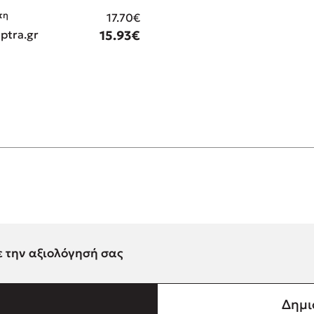
τη
17.70€
optra.gr
15.93€
ε την αξιολόγησή σας
Δημι