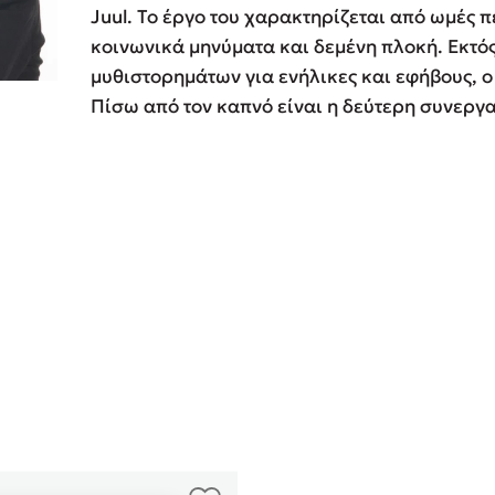
Juul. Το έργο του χαρακτηρίζεται από ωμές 
ros
Εύκολη συνταγή για chicken
κοινωνικά μηνύματα και δεμένη πλοκή. Εκτό
από τον Άκη Πετρετζίκη!
i
μυθιστορημάτων για ενήλικες και εφήβους, ο 
3 βιβλία που μπορείς να δια
οδημητροπούλου
Πίσω από τον καπνό είναι η δεύτερη συνεργα
μια μέρα!
Διακοπές με τα παιδιά: Η α
d
παύση σε μετωπική σύγκρου
δική τους για εκτόνωση
ld
Πάνω, κάτω, μπροστά, πίσω
 Baccalario
τεστ και ανακάλυψε την τάσ
αχήμ