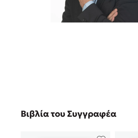
Rebecca Yar
Playlist
Teo Benedett
Τζένη Κουτσ
Emily Henry
Στέφανος Ξενάκης
Ali Hazelwoo
Το λεξικό της ζωής σου
Cori Doerrfe
Pierdomenico
Δανάη Ιμπρ
Κώστας Κρομμύδας
Το λιμάνι μου είσαι εσύ
Βιβλία του Συγγραφέα
Ιωάννης Γλωσσόπουλος
Ένας γίγαντας στο σχολείο