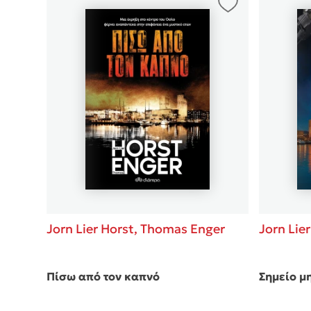
Δανάη Δεληγεώργη
Πάνω, κάτω, μπροστά, πίσω
Mel Robbins
Η μέθοδος Αφήστε τους
Jorn Lie
Jorn Lier Horst,
Thomas Enger
Σημείο μ
Πίσω από τον καπνό