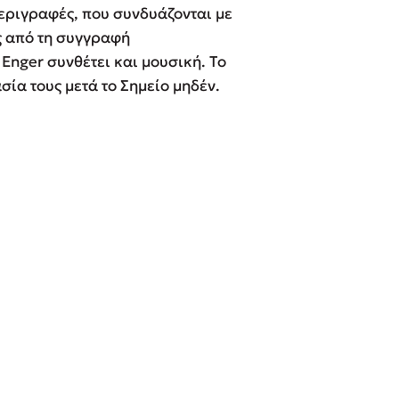
περιγραφές, που συνδυάζονται με
 BBQ pizza
ς από τη συγγραφή
Enger συνθέτει και μουσική. Το
βάσεις σε
σία τους μετά το Σημείο μηδέν.
νάγκη μας για
ση με τη
; Κάνε το
η σου!