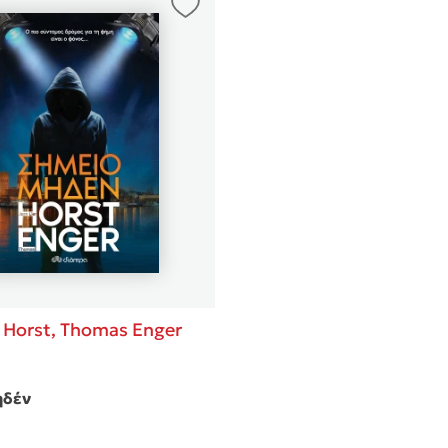
r Horst,
Thomas Enger
ηδέν