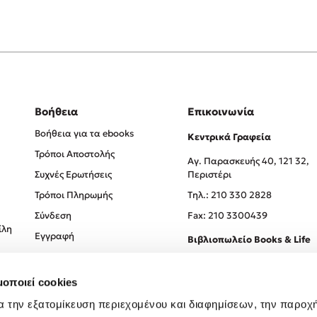
Βοήθεια
Επικοινωνία
Βοήθεια για τα ebooks
Κεντρικά Γραφεία
Τρόποι Αποστολής
Αγ. Παρασκευής 40, 121 32,
Συχνές Ερωτήσεις
Περιστέρι
Τρόποι Πληρωμής
Tηλ.: 210 330 2828
Σύνδεση
Fax: 210 3300439
ίλη
Εγγραφή
Βιβλιοπωλείο Books & Life
Σόλωνος 93-95, 106 78, Αθήν
μοποιεί cookies
Τηλ.:
210 330 0774
α την εξατομίκευση περιεχομένου και διαφημίσεων, την παροχ