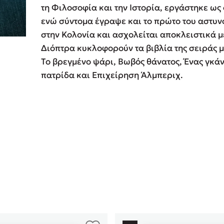
τη Φιλοσοφία και την Ιστορία, εργάστηκε ως
ros
Εύκολη συνταγή για chicken
ενώ σύντομα έγραψε και το πρώτο του αστυν
από τον Άκη Πετρετζίκη!
i
στην Κολονία και ασχολείται αποκλειστικά μ
3 βιβλία που μπορείς να δια
οδημητροπούλου
Διόπτρα κυκλοφορούν τα βιβλία της σειράς 
μια μέρα!
Το βρεγμένο ψάρι, Βωβός θάνατος, Ένας γκά
Διακοπές με τα παιδιά: Η α
d
πατρίδα και Επιχείρηση Άλμπεριχ.
παύση σε μετωπική σύγκρου
δική τους για εκτόνωση
ld
Πάνω, κάτω, μπροστά, πίσω
 Baccalario
τεστ και ανακάλυψε την τάσ
αχήμ