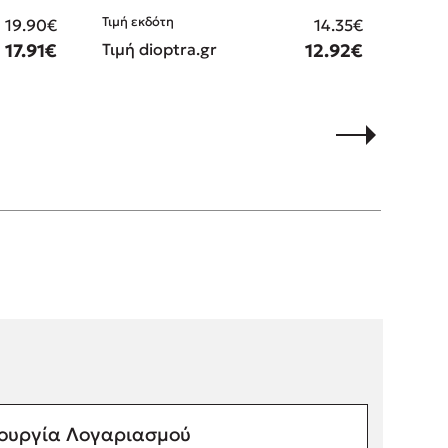
Τιμή εκδότη
Τιμή ε
19.90€
14.35€
17.91€
Τιμή dioptra.gr
12.92€
Τιμή 
ουργία Λογαριασμού