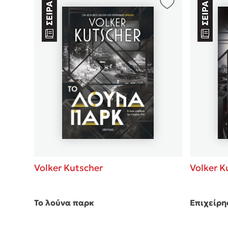
Δανάη Δεληγεώργη
Πάνω, κάτω, μπροστά, πίσω
Mel Robbins
Η μέθοδος Αφήστε τους
Volker K
Volker Kutscher
Επιχείρη
Το λούνα παρκ