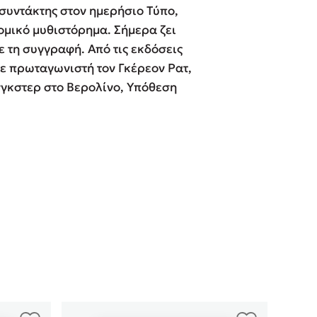
 συντάκτης στον ημερήσιο Τύπο,
 BBQ pizza
ομικό μυθιστόρημα. Σήμερα ζει
ε τη συγγραφή. Από τις εκδόσεις
βάσεις σε
με πρωταγωνιστή τον Γκέρεον Ρατ,
νγκστερ στο Βερολίνο, Υπόθεση
νάγκη μας για
ση με τη
; Κάνε το
η σου!