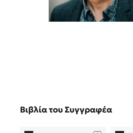
Rebecca Yar
Playlist
Teo Benedett
Τζένη Κουτσ
Emily Henry
Στέφανος Ξενάκης
Ali Hazelwoo
Το λεξικό της ζωής σου
Cori Doerrfe
Pierdomenico
Δανάη Ιμπρ
Κώστας Κρομμύδας
Το λιμάνι μου είσαι εσύ
Βιβλία του Συγγραφέα
Ιωάννης Γλωσσόπουλος
Ένας γίγαντας στο σχολείο