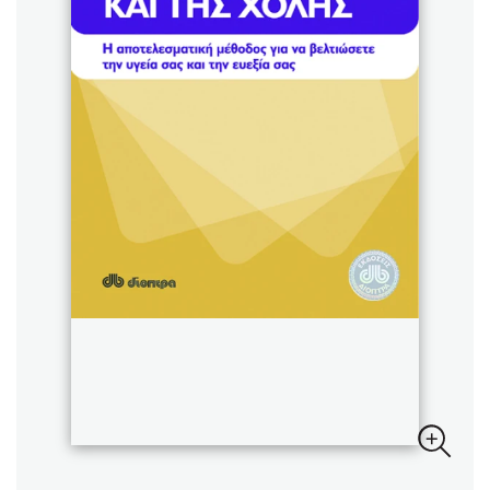
Sebastian Fitzek
Playlist
Στέφανος Ξενάκης
Το λεξικό της ζωής σου