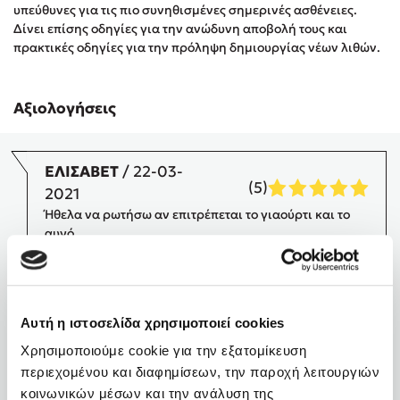
υπεύθυνες για τις πιο συνηθισμένες σημερινές ασθένειες.
Στέφανος Ξενάκης
Δίνει επίσης οδηγίες για την ανώδυνη αποβολή τους και
Sebastian Fitzek
πρακτικές οδηγίες για την πρόληψη δημιουργίας νέων λιθών.
Freida McFadden
Κατρίνα Τσάνταλη
Αξιολογήσεις
Lucinda Riley
Mimi Matthews
Benzamin Bécue
ΕΛΙΣΑΒΕΤ
/ 22-03-
(5)
Rebecca Yarros
2021
Ήθελα να ρωτήσω αν επιτρέπεται το γιαούρτι και το
Teo Benedetti
αυγό.
Τζένη Κουτσοδημητροπούλου
Emily Henry
ΓΙΩΡΓΟΣ ΠΑΡΛΑΣ
/
Ali Hazelwood
(5)
30-10-2018
Cori Doerrfeld
ΑΝΑΚΑΛΥΨΑ ΤΟΝ Α.MORITZ ΜΟΛΙΣ ΠΡΙΝ ΑΠΟ 3
Αυτή η ιστοσελίδα χρησιμοποιεί cookies
ΜΗΝΕΣ ΔΥΣΤΥΧΩΣ ΓΙΑ ΜΕΝΑ.ΕΙΜΑΙ ΣΤΑ 58 ΚΑΙ ΑΦΟΥ
Pierdomenico Baccalario
Χρησιμοποιούμε cookie για την εξατομίκευση
ΕΧΩ ΤΑΛΑΙΠΩΡΗΘΕΙ ΠΑΡΑ ΠΟΛΥ ΜΕ ΠΕΠΤΙΚΑ ΚΑΙ
Δανάη Ιμπραχήμ
περιεχομένου και διαφημίσεων, την παροχή λειτουργιών
ΑΛΛΕΡΓΙΚΑ ΠΡΟΒΛΗΜΑΤΑ ΜΕΤΑ ΤΗΝ ΠΡΩΤΗ
κοινωνικών μέσων και την ανάλυση της
ΑΠΟΤΟΞΙΝΩΣΗ ΑΛΛΑΞΕ ΚΥΡΙΟΛΕΚΤΙΚΑ Η ΖΩΗ