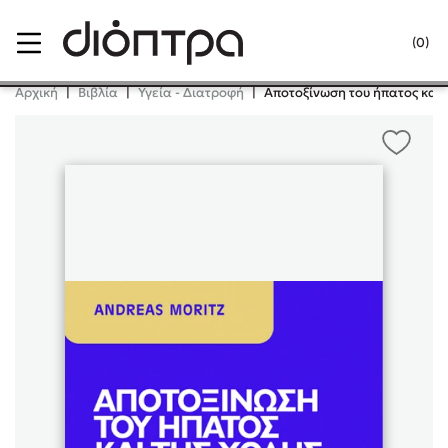
Menu
(0)
Κλείσιμο
Αρχική
|
Βιβλία
|
Υγεία - Διατροφή
|
Αποτοξίνωση του ήπατος και 
Δημοφιλή Βιβλία
Lidia Branković
Το ξενοδοχείο των συναισθημάτων
Χάρης Πολίτης
Καθρέφτης