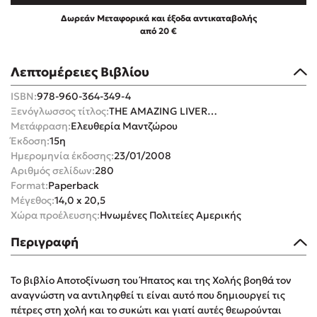
Δωρεάν Μεταφορικά και έξοδα αντικαταβολής
από 20 €
Λεπτομέρειες Βιβλίου
Mel Robbins
ISBN:
978-960-364-349-4
Ξενόγλωσσος τίτλος:
THE AMAZING LIVER…
Η μέθοδος Αφήστε τους
Μετάφραση:
Ελευθερία Μαντζώρου
Έκδοση:
15η
Ημερομηνία έκδοσης:
23/01/2008
Αριθμός σελίδων:
280
Format:
Paperback
Μέγεθος:
14,0 x 20,5
Χώρα προέλευσης:
Ηνωμένες Πολιτείες Αμερικής
Περιγραφή
Δημοφιλείς Συγγραφείς
Φυστίκι ΠουΚυλάει
Το βιβλίο Αποτοξίνωση του Ήπατος και της Χολής βοηθά τον
Παύλος Καστανάς
αναγνώστη να αντιληφθεί τι είναι αυτό που δημιουργεί τις
El Sombrero
πέτρες στη χολή και το συκώτι και γιατί αυτές θεωρούνται