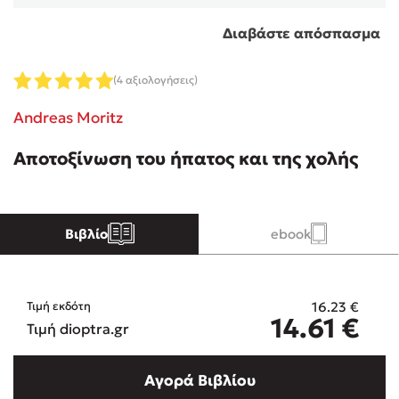
Διαβάστε απόσπασμα
Κώστας Κρομμύδας
(4 αξιολογήσεις)
Το λιμάνι μου είσαι εσύ
Andreas Moritz
Αποτοξίνωση του ήπατος και της χολής
Ιωάννης Γλωσσόπουλος
Βιβλίο
ebook
Ένας γίγαντας στο σχολείο
16.23
€
Τιμή εκδότη
14.61
€
Τιμή dioptra.gr
Δανάη Δεληγεώργη
Αγορά Βιβλίου
Πάνω, κάτω, μπροστά, πίσω